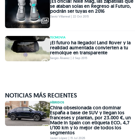
¡Es oficial! Nike Mag, las zapatillas que
se ataban solas en Regreso al Futuro,
podrán ser tuyas en 2016
David Villarreal | 22 Oct 2015
TECMOVIA
¡El futuro ha llegado! Land Rover y la
realidad aumentada convierten a tu
remolque en transparente
Sergio Álvarez | 2 Sep 2015
NOTICIAS MÁS RECIENTES
HÍBRIDOS
China obsesionada con dominar
España a base de SUV y llegan los
franceses y plantan, por 23.000 €, un
Made in Spain con etiqueta ECO, 4,7
l/100 km y lo mejor de todos los
segmentos
Javier López | 15 Jul 2026