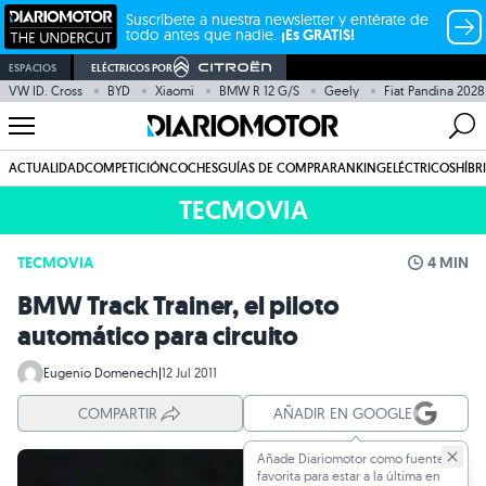
Suscríbete a nuestra newsletter y entérate de
todo antes que nadie.
¡Es GRATIS!
ESPACIOS
ELÉCTRICOS POR
VW ID. Cross
BYD
Xiaomi
BMW R 12 G/S
Geely
Fiat Pandina 2028
ACTUALIDAD
COMPETICIÓN
COCHES
GUÍAS DE COMPRA
RANKING
ELÉCTRICOS
HÍBR
TECMOVIA
TECMOVIA
4 MIN
BMW Track Trainer, el piloto
automático para circuito
Eugenio Domenech
|
12 Jul 2011
COMPARTIR
AÑADIR EN GOOGLE
Añade Diariomotor como fuente
favorita para estar a la última en