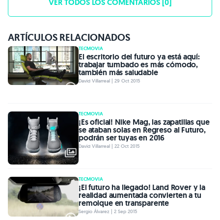
VER TODOS LOS COMENTARIOS [0]
ARTÍCULOS RELACIONADOS
TECMOVIA
El escritorio del futuro ya está aquí:
trabajar tumbado es más cómodo,
también más saludable
David Villarreal | 29 Oct 2015
TECMOVIA
¡Es oficial! Nike Mag, las zapatillas que
se ataban solas en Regreso al Futuro,
podrán ser tuyas en 2016
David Villarreal | 22 Oct 2015
TECMOVIA
¡El futuro ha llegado! Land Rover y la
realidad aumentada convierten a tu
remolque en transparente
Sergio Álvarez | 2 Sep 2015