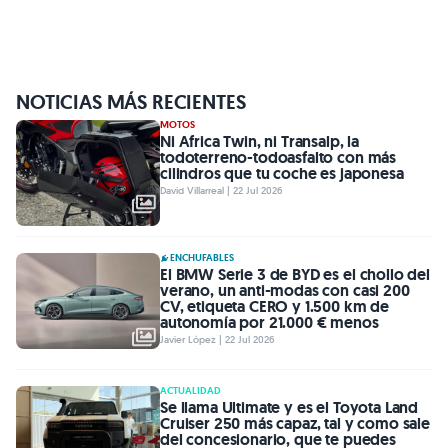
NOTICIAS MÁS RECIENTES
MOTOS
Ni Africa Twin, ni Transalp, la
todoterreno-todoasfalto con más
cilindros que tu coche es japonesa
David Villarreal | 22 Jul 2026
ENCHUFABLES
El BMW Serie 3 de BYD es el chollo del
verano, un anti-modas con casi 200
CV, etiqueta CERO y 1.500 km de
autonomía por 21.000 € menos
Javier López | 22 Jul 2026
ACTUALIDAD
Se llama Ultimate y es el Toyota Land
Cruiser 250 más capaz, tal y como sale
del concesionario, que te puedes