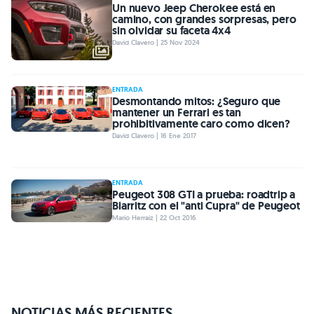
Un nuevo Jeep Cherokee está en
camino, con grandes sorpresas, pero
sin olvidar su faceta 4x4
David Clavero | 25 Nov 2024
ENTRADA
Desmontando mitos: ¿Seguro que
mantener un Ferrari es tan
prohibitivamente caro como dicen?
David Clavero | 16 Ene 2017
ENTRADA
Peugeot 308 GTI a prueba: roadtrip a
Biarritz con el "anti Cupra" de Peugeot
Mario Herraiz | 22 Oct 2016
NOTICIAS MÁS RECIENTES