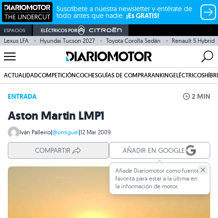
Suscríbete a nuestra newsletter y entérate de
todo antes que nadie.
¡Es GRATIS!
ESPACIOS
ELÉCTRICOS POR
Lexus LFA
Hyundai Tucson 2027
Toyota Corolla Sedán
Renault 5 Hybrid
ACTUALIDAD
COMPETICIÓN
COCHES
GUÍAS DE COMPRA
RANKING
ELÉCTRICOS
HÍBR
ENTRADA
2 MIN
Aston Martin LMP1
Iván Palleiro
|
@omiguel
|
12 Mar 2009
COMPARTIR
AÑADIR EN GOOGLE
Añade Diariomotor como fuente
favorita para estar a la última en
la información de motor.