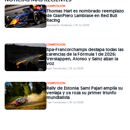
COMPETICIÓN
Thomas Hart es nombrado reemplazo
de GianPiero Lambiase en Red Bull
Racing
Humberto Gutiérrez | 19 Jul 2026
COMPETICIÓN
Spa-Francorchamps destapa todas las
carencias de la Fórmula 1 de 2026:
Verstappen, Alonso y Sainz alzan la
voz
Iván Fernández | 18 Jul 2026
COMPETICIÓN
Rally de Estonia: Sami Pajari amplía su
ventaja y ya roza su primer triunfo
mundialista
Iván Fernández | 18 Jul 2026