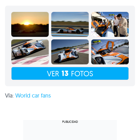
13
VER
FOTOS
Vía:
World car fans