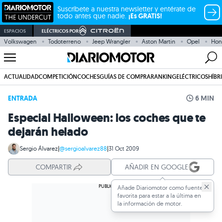
Suscríbete a nuestra newsletter y entérate de
todo antes que nadie.
¡Es GRATIS!
ESPACIOS
ELÉCTRICOS POR
Volkswagen
Todoterreno
Jeep Wrangler
Aston Martin
Opel
Hon
ACTUALIDAD
COMPETICIÓN
COCHES
GUÍAS DE COMPRA
RANKING
ELÉCTRICOS
HÍBR
ENTRADA
6 MIN
Especial Halloween: los coches que te
dejarán helado
Sergio Álvarez
|
@sergioalvarez88
|
31 Oct 2009
COMPARTIR
AÑADIR EN GOOGLE
Añade Diariomotor como fuente
favorita para estar a la última en
la información de motor.