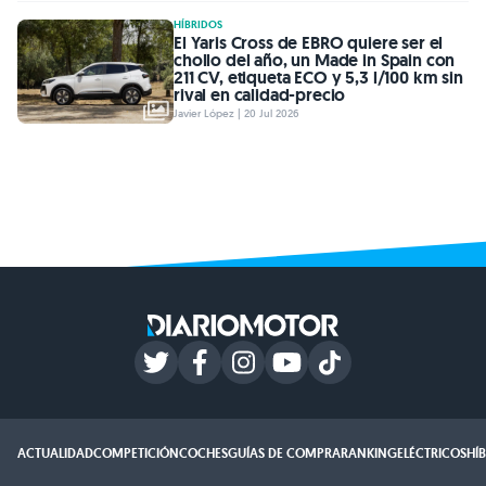
HÍBRIDOS
El Yaris Cross de EBRO quiere ser el
chollo del año, un Made in Spain con
211 CV, etiqueta ECO y 5,3 l/100 km sin
rival en calidad-precio
Javier López | 20 Jul 2026
ACTUALIDAD
COMPETICIÓN
COCHES
GUÍAS DE COMPRA
RANKING
ELÉCTRICOS
HÍ