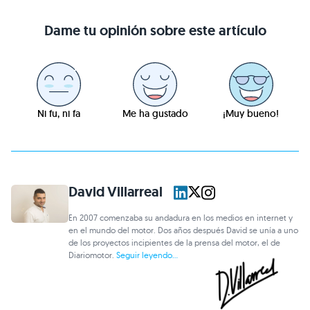
Dame tu opinión sobre este artículo
Ni fu, ni fa
Me ha gustado
¡Muy bueno!
David Villarreal
En 2007 comenzaba su andadura en los medios en internet y
en el mundo del motor. Dos años después David se unía a uno
de los proyectos incipientes de la prensa del motor, el de
Diariomotor.
Seguir leyendo...