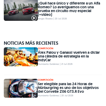
¿Qué hace único y diferente a un Alfa
Romeo? Lo averiguamos con una
prueba en circuito muy especial
(+vídeo)
Sergio Álvarez | 20 Jul 2026
NOTICIAS MÁS RECIENTES
COMPETICIÓN
Álex Palou y Ganassi vuelven a dictar
una cátedra de estrategia en la
IndyCar
Humberto Gutiérrez | 21 Jul 2026
COMPETICIÓN
Ser elegible para las 24 Horas de
Nürburgring es uno de los objetivos
del Corvette Z06 GT3.R Evo
Humberto Gutiérrez | 20 Jul 2026