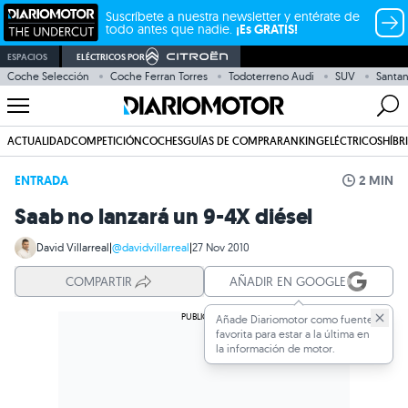
Suscríbete a nuestra newsletter y entérate de
todo antes que nadie.
¡Es GRATIS!
ESPACIOS
ELÉCTRICOS POR
Coche Selección
Coche Ferran Torres
Todoterreno Audi
SUV
Santa
ACTUALIDAD
COMPETICIÓN
COCHES
GUÍAS DE COMPRA
RANKING
ELÉCTRICOS
HÍBR
ENTRADA
2 MIN
Saab no lanzará un 9-4X diésel
David Villarreal
|
@davidvillarreal
|
27 Nov 2010
COMPARTIR
AÑADIR EN GOOGLE
Añade Diariomotor como fuente
favorita para estar a la última en
la información de motor.