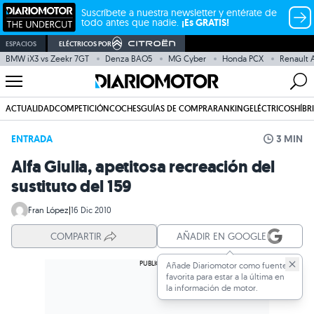
Suscríbete a nuestra newsletter y entérate de
todo antes que nadie.
¡Es GRATIS!
ESPACIOS
ELÉCTRICOS POR
BMW iX3 vs Zeekr 7GT
Denza BAO5
MG Cyber
Honda PCX
Renault A
ACTUALIDAD
COMPETICIÓN
COCHES
GUÍAS DE COMPRA
RANKING
ELÉCTRICOS
HÍBR
ENTRADA
3 MIN
Alfa Giulia, apetitosa recreación del
sustituto del 159
Fran López
|
16 Dic 2010
COMPARTIR
AÑADIR EN GOOGLE
Añade Diariomotor como fuente
favorita para estar a la última en
la información de motor.