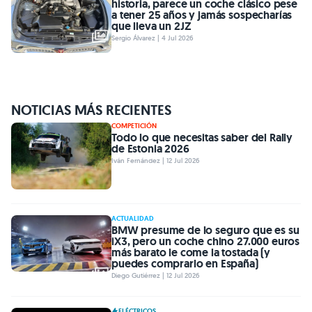
historia, parece un coche clásico pese
a tener 25 años y jamás sospecharías
que lleva un 2JZ
Sergio Álvarez | 4 Jul 2026
NOTICIAS MÁS RECIENTES
COMPETICIÓN
Todo lo que necesitas saber del Rally
de Estonia 2026
Iván Fernández | 12 Jul 2026
ACTUALIDAD
BMW presume de lo seguro que es su
iX3, pero un coche chino 27.000 euros
más barato le come la tostada (y
puedes comprarlo en España)
Diego Gutiérrez | 12 Jul 2026
ELÉCTRICOS