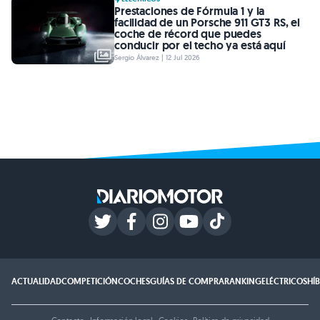
Prestaciones de Fórmula 1 y la
facilidad de un Porsche 911 GT3 RS, el
coche de récord que puedes
conducir por el techo ya está aquí
Sergio Álvarez | 12 Jul 2026
ACTUALIDAD
COMPETICIÓN
COCHES
GUÍAS DE COMPRA
RANKING
ELÉCTRICOS
HÍ