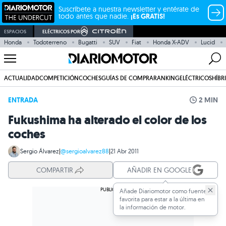
Suscríbete a nuestra newsletter y entérate de
todo antes que nadie.
¡Es GRATIS!
ESPACIOS
ELÉCTRICOS POR
Honda
Todoterreno
Bugatti
SUV
Fiat
Honda X-ADV
Lucid
ACTUALIDAD
COMPETICIÓN
COCHES
GUÍAS DE COMPRA
RANKING
ELÉCTRICOS
HÍBR
ENTRADA
2 MIN
Fukushima ha alterado el color de los
coches
Sergio Álvarez
|
@sergioalvarez88
|
21 Abr 2011
COMPARTIR
AÑADIR EN GOOGLE
Añade Diariomotor como fuente
favorita para estar a la última en
la información de motor.