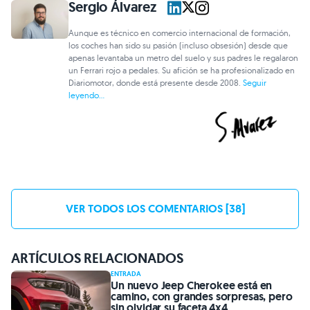
Sergio Álvarez
Aunque es técnico en comercio internacional de formación,
los coches han sido su pasión (incluso obsesión) desde que
apenas levantaba un metro del suelo y sus padres le regalaron
un Ferrari rojo a pedales. Su afición se ha profesionalizado en
Diariomotor, donde está presente desde 2008.
Seguir
leyendo...
VER TODOS LOS COMENTARIOS [38]
ARTÍCULOS RELACIONADOS
ENTRADA
Un nuevo Jeep Cherokee está en
camino, con grandes sorpresas, pero
sin olvidar su faceta 4x4