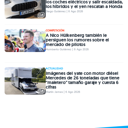
los coches eléctricos y salir escaldada,
los híbridos y el yen rescatan a Honda
Diego Gutiérrez | 6 Ago 2026
COMPETICIÓN
A Nico Hülkenberg también le
persiguen los rumores sobre el
mercado de pilotos
Humberto Gutiérrez | 6 Ago 2026
ACTUALIDAD
Imágenes del yate con motor diésel
Mercedes de 26 toneladas que tiene
"maletero" tamaño garaje y cuesta 6
cifras
Martín Jemes | 6 Ago 2026