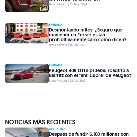
David Clavero | 25 Nov 2024
ENTRADA
Desmontando mitos: ¿Seguro que
mantener un Ferrari es tan
prohibitivamente caro como dicen?
David Clavero | 16 Ene 2017
ENTRADA
Peugeot 308 GTI a prueba: roadtrip a
Biarritz con el "anti Cupra" de Peugeot
Mario Herraiz | 22 Oct 2016
NOTICIAS MÁS RECIENTES
ACTUALIDAD
Después de fundir 6.100 millones con