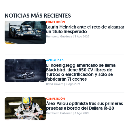
NOTICIAS MÁS RECIENTES
COMPETICIÓN
Laurin Heinrich ante el reto de alcanzar
un título inesperado
Humberto Gutiérrez | 3 Ago 2026
ACTUALIDAD
El Koenigsegg americano se llama
Blackbird, tiene 850 CV libres de
Turbos o electrificación y sólo se
fabricarán 71 coches
David Clavero | 3 Ago 2026
COMPETICIÓN
Álex Palou optimista tras sus primeras
pruebas a bordo del Dallara IR-28
Humberto Gutiérrez | 3 Ago 2026