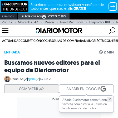
Suscríbete a nuestra newsletter y entérate de
todo antes que nadie.
¡Es GRATIS!
ESPACIOS
ELÉCTRICOS POR
Zontes
Mercedes GLA
Mazda
Túnel Marruecos
Leapmotor B10
T
ACTUALIDAD
COMPETICIÓN
COCHES
GUÍAS DE COMPRA
RANKING
ELÉCTRICOS
HÍBR
ENTRADA
2 MIN
Buscamos nuevos editores para el
equipo de Diariomotor
Daniel Seijo
|
@dseijo
|
13 Jun 2011
COMPARTIR
AÑADIR EN GOOGLE
Añade Diariomotor como fuente
favorita para estar a la última en
la información de motor.