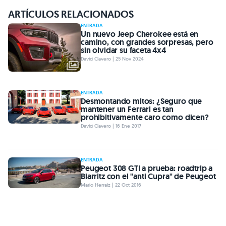
ARTÍCULOS RELACIONADOS
ENTRADA
Un nuevo Jeep Cherokee está en
camino, con grandes sorpresas, pero
sin olvidar su faceta 4x4
David Clavero | 25 Nov 2024
ENTRADA
Desmontando mitos: ¿Seguro que
mantener un Ferrari es tan
prohibitivamente caro como dicen?
David Clavero | 16 Ene 2017
ENTRADA
Peugeot 308 GTI a prueba: roadtrip a
Biarritz con el "anti Cupra" de Peugeot
Mario Herraiz | 22 Oct 2016