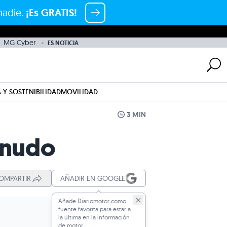
nadie.
¡Es GRATIS!
MG Cyber
ES NOTICIA
 Y SOSTENIBILIDAD
MOVILIDAD
3 MIN
snudo
OMPARTIR
AÑADIR EN GOOGLE
Añade Diariomotor como
fuente favorita para estar a
la última en la información
de motor.