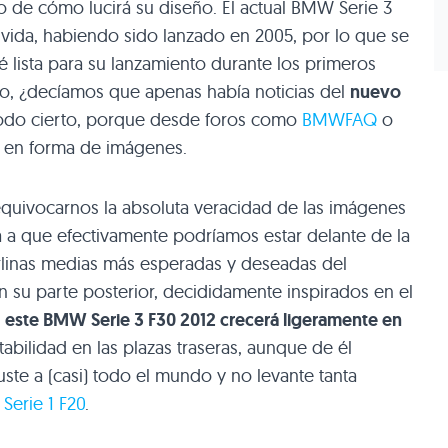
o de cómo lucirá su diseño. El actual
BMW
Serie 3
vida, habiendo sido lanzado en 2005, por lo que se
 lista para su lanzamiento durante los primeros
, ¿decíamos que apenas había noticias del
nuevo
todo cierto, porque desde foros como
BMWFAQ
o
 en forma de imágenes.
a equivocarnos la absoluta veracidad de las imágenes
 a que efectivamente podríamos estar delante de la
rlinas medias más esperadas y deseadas del
 su parte posterior, decididamente inspirados en el
e
este
BMW
Serie 3
F30 2012
crecerá ligeramente en
bilidad en las plazas traseras, aunque de él
te a (casi) todo el mundo y no levante tanta
W
Serie 1
F20
.