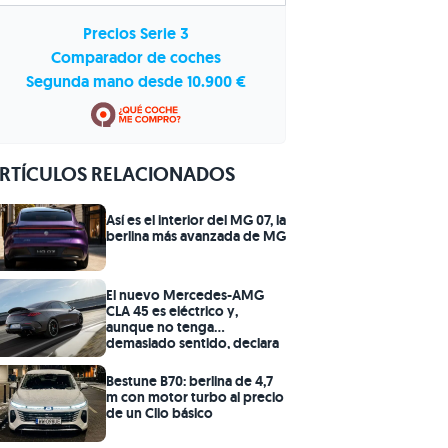
Precios Serie 3
Comparador de coches
Segunda mano desde 10.900 €
RTÍCULOS RELACIONADOS
Así es el interior del MG 07, la
berlina más avanzada de MG
El nuevo Mercedes-AMG
CLA 45 es eléctrico y,
aunque no tenga
demasiado sentido, declara
casi 700 CV
Bestune B70: berlina de 4,7
m con motor turbo al precio
de un Clio básico