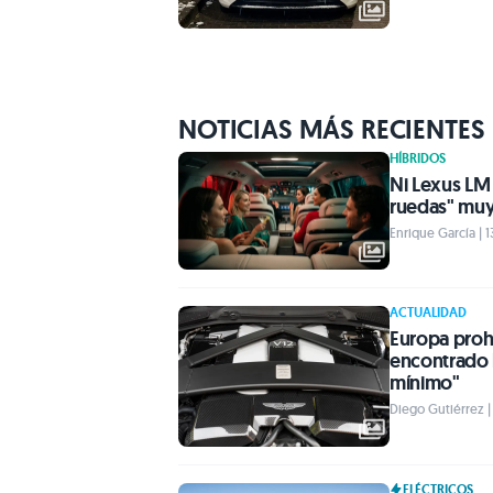
NOTICIAS MÁS RECIENTES
HÍBRIDOS
Ni Lexus LM 
ruedas" muy
Enrique García | 1
ACTUALIDAD
Europa proh
encontrado 
mínimo"
Diego Gutiérrez | 
ELÉCTRICOS