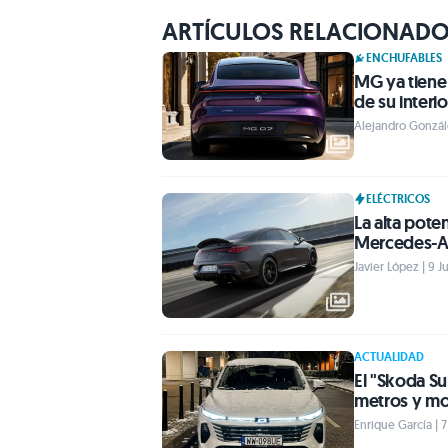
ARTÍCULOS RELACIONAD
ENCHUFABLES
MG ya tiene
de su interio
Alejandro Gonzále
ELÉCTRICOS
La alta pote
Mercedes-AM
Javier López | 9 J
ACTUALIDAD
El "Skoda Su
metros y mot
Enrique García | 7