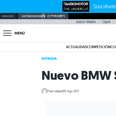
Suscríbete
ESPACIOS
ELÉCTRICOS POR
Aston Martin
Opel
MENÚ
ACTUALIDAD
COMPETICIÓN
CO
ENTRADA
Nuevo BMW Se
Fran López
|
16 Ago 2011