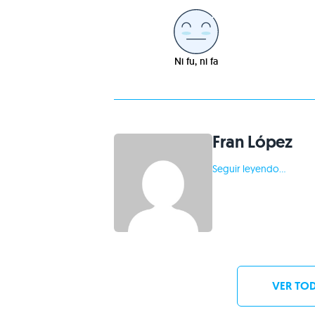
Ni fu, ni fa
Fran López
Seguir leyendo...
VER TOD