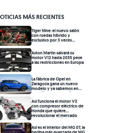
OTICIAS MÁS RECIENTES
Tiger Nine: el nuevo salón
con ruedas híbrido y
exclusivo por 3 veces
menos
Aston Martin salvará su
motor V12 hasta 2035 pese
a las restricciones en Europa
La fábrica de Opel en
Zaragoza gana un nuevo
modelo y ya sabemos en
qué año llega a España
Así funciona el motor V3
con compresor eléctrico de
Honda que quiere
revolucionar el mercado
Así es el interior del MG 07, la
berlina más avanzada de MG