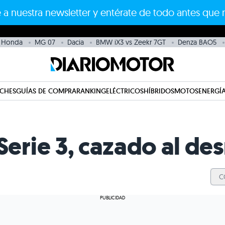
 a nuestra newsletter y entérate de todo antes que 
Honda
MG 07
Dacia
BMW iX3 vs Zeekr 7GT
Denza BAO5
CHES
GUÍAS DE COMPRA
RANKING
ELÉCTRICOS
HÍBRIDOS
MOTOS
ENERGÍA
rie 3, cazado al de
C