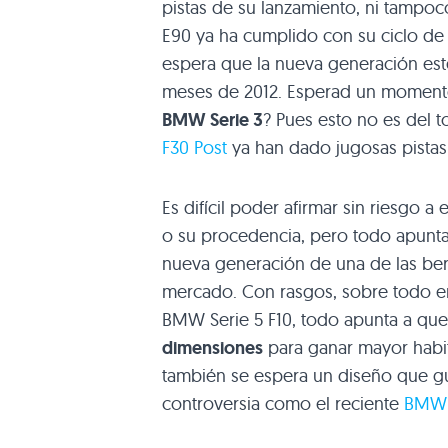
pistas de su lanzamiento, ni tampoc
E90
ya ha cumplido con su ciclo de 
espera que la nueva generación esté
meses de 2012. Esperad un momento
BMW
Serie 3
? Pues esto no es del 
F30
Post
ya han dado jugosas pistas
Es difícil poder afirmar sin riesgo 
o su procedencia, pero todo apunta
nueva generación de una de las be
mercado. Con rasgos, sobre todo en
BMW
Serie 5
F10
, todo apunta a qu
dimensiones
para ganar mayor habita
también se espera un diseño que gus
controversia como el reciente
BM