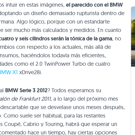
s intuir en estas imágenes,
el parecido con el
BMW
adoptando un diseño demasiado rupturista dentro de
ermana. Algo lógico, porque con un estandarte
 de ser mucho más calculados y medidos. En cuanto
cuatro y seis cilindros serán la tónica de la gama
, no
ios con respecto a los actuales, más allá de
sumos, haciéndolos todavía más eficientes,
ades como el 2.0 TwinPower Turbo de cuatro
BMW X1
xDrive28i.
al
BMW
Serie 3 2012
? Todos esperamos su
alón de Frankfurt 2011
, a lo largo del próximo mes
 descartable que se desvelase unos meses después,
Como suele ser habitual, para las restantes
os Coupé, Cabrio y Touring, habrá que esperar un
omentado hace un tiempo, hay ciertas opciones