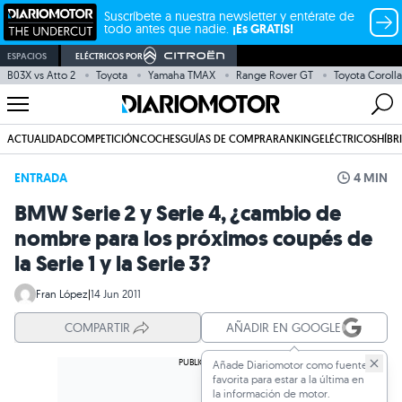
Suscríbete a nuestra newsletter y entérate de
todo antes que nadie.
¡Es GRATIS!
ESPACIOS
ELÉCTRICOS POR
B03X vs Atto 2
Toyota
Yamaha TMAX
Range Rover GT
Toyota Corolla
ACTUALIDAD
COMPETICIÓN
COCHES
GUÍAS DE COMPRA
RANKING
ELÉCTRICOS
HÍBR
ENTRADA
4 MIN
BMW Serie 2 y Serie 4, ¿cambio de
nombre para los próximos coupés de
la Serie 1 y la Serie 3?
Fran López
|
14 Jun 2011
COMPARTIR
AÑADIR EN GOOGLE
Añade Diariomotor como fuente
favorita para estar a la última en
la información de motor.