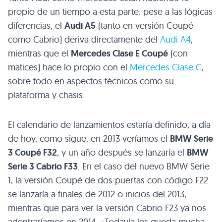
propio de un tiempo a esta parte: pese a las lógicas
diferencias, el
Audi A5
(tanto en versión Coupé
como Cabrio) deriva directamente del
Audi A4
,
mientras que el
Mercedes Clase E Coupé
(con
matices) hace lo propio con el
Mercedes Clase C
,
sobre todo en aspectos técnicos como su
plataforma y chasis.
El calendario de lanzamientos estaría definido, a día
de hoy, como sigue: en 2013 veríamos el
BMW
Serie
3 Coupé
F32
, y un año después se lanzaría el
BMW
Serie 3 Cabrio
F33
. En el caso del nuevo
BMW
Serie
1, la versión Coupé de dos puertas con código
F22
se lanzaría a finales de 2012 o inicios del 2013,
mientras que para ver la versión Cabrio
F23
ya nos
adentraríamos en 2014. ¿Todavía les queda mucha