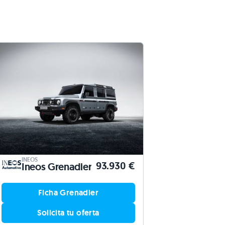
INEOS
93.930 €
Ineos Grenadier
Ficha Grenadier
Solicita tu oferta