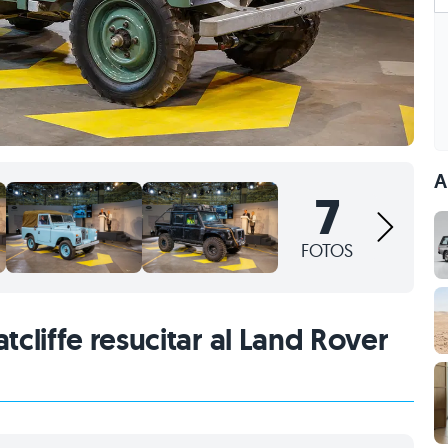
A
7
FOTOS
cliffe resucitar al Land Rover