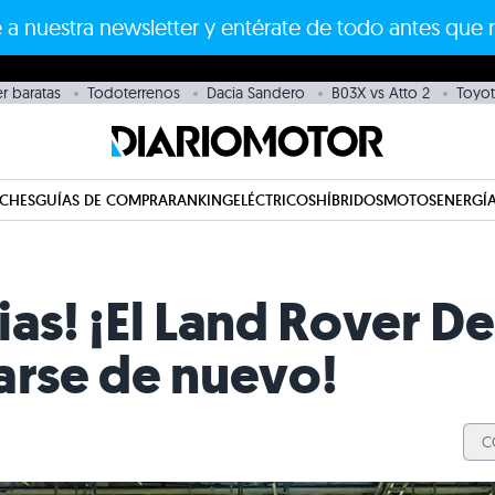
 a nuestra newsletter y entérate de todo antes que 
r baratas
Todoterrenos
Dacia Sandero
B03X vs Atto 2
Toyot
CHES
GUÍAS DE COMPRA
RANKING
ELÉCTRICOS
HÍBRIDOS
MOTOS
ENERGÍA
ias! ¡El Land Rover D
arse de nuevo!
C