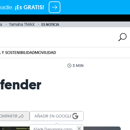
nadie.
¡Es GRATIS!
a
Yamaha TMAX
ES NOTICIA
 Y SOSTENIBILIDAD
MOVILIDAD
3 MIN
efender
OMPARTIR
AÑADIR EN GOOGLE
Añade Diariomotor como