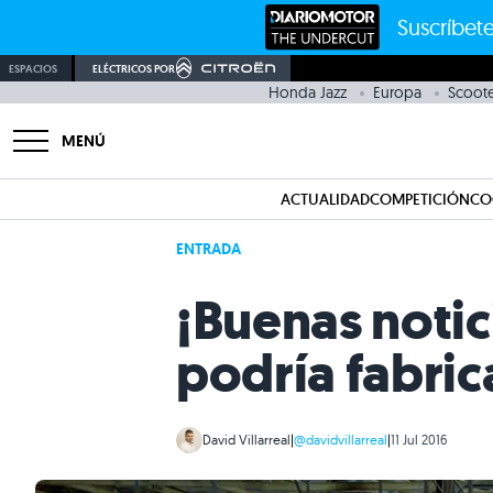
Suscríbete
ESPACIOS
ELÉCTRICOS POR
Honda Jazz
Europa
Scoote
MENÚ
ACTUALIDAD
COMPETICIÓN
CO
ENTRADA
¡Buenas notic
podría fabric
David Villarreal
|
@davidvillarreal
|
11 Jul 2016