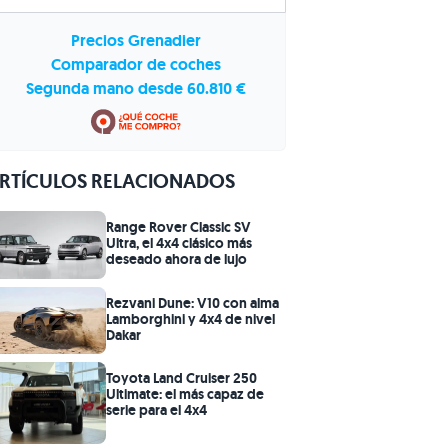
Precios Grenadier
Comparador de coches
Segunda mano desde 60.810 €
RTÍCULOS RELACIONADOS
Range Rover Classic SV
Ultra, el 4x4 clásico más
deseado ahora de lujo
Rezvani Dune: V10 con alma
Lamborghini y 4x4 de nivel
Dakar
Toyota Land Cruiser 250
Ultimate: el más capaz de
serie para el 4x4