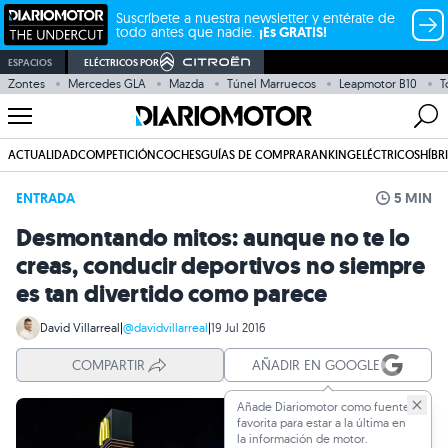
Suscríbete a nuestra newsletter y entérate de
todo antes que nadie.
¡Es GRATIS!
ESPACIOS
ELÉCTRICOS POR
Zontes
Mercedes GLA
Mazda
Túnel Marruecos
Leapmotor B10
T
ACTUALIDAD
COMPETICIÓN
COCHES
GUÍAS DE COMPRA
RANKING
ELÉCTRICOS
HÍBR
ENTRADA
5 MIN
Desmontando mitos: aunque no te lo
creas, conducir deportivos no siempre
es tan divertido como parece
David Villarreal
|
@davidvillarreal
|
19 Jul 2016
COMPARTIR
AÑADIR EN GOOGLE
Añade Diariomotor como fuente
favorita para estar a la última en
la información de motor.