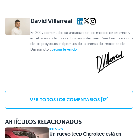
David Villarreal
En 2007 comenzaba su andadura en los medios en internet y
en el mundo del motor. Dos años después David se unía a uno
de los proyectos incipientes de la prensa del motor, el de
Diariomotor.
Seguir leyendo...
VER TODOS LOS COMENTARIOS [12]
ARTÍCULOS RELACIONADOS
ENTRADA
Un nuevo Jeep Cherokee está en