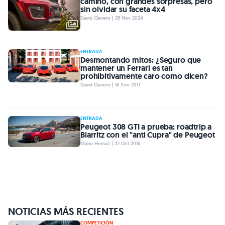
camino, con grandes sorpresas, pero
sin olvidar su faceta 4x4
David Clavero | 25 Nov 2024
ENTRADA
Desmontando mitos: ¿Seguro que
mantener un Ferrari es tan
prohibitivamente caro como dicen?
David Clavero | 16 Ene 2017
ENTRADA
Peugeot 308 GTI a prueba: roadtrip a
Biarritz con el "anti Cupra" de Peugeot
Mario Herraiz | 22 Oct 2016
NOTICIAS MÁS RECIENTES
COMPETICIÓN