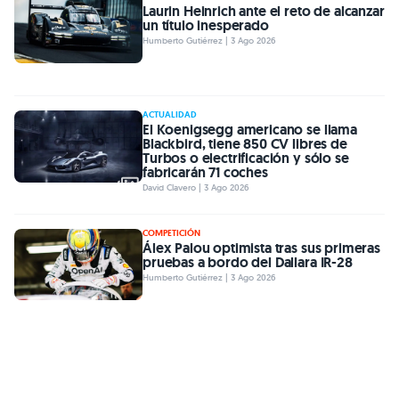
Laurin Heinrich ante el reto de alcanzar
un título inesperado
Humberto Gutiérrez | 3 Ago 2026
ACTUALIDAD
El Koenigsegg americano se llama
Blackbird, tiene 850 CV libres de
Turbos o electrificación y sólo se
fabricarán 71 coches
David Clavero | 3 Ago 2026
COMPETICIÓN
Álex Palou optimista tras sus primeras
pruebas a bordo del Dallara IR-28
Humberto Gutiérrez | 3 Ago 2026