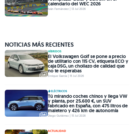
calendario del WEC 2026
Iván Fernández | 13 Jul 2026
NOTICIAS MÁS RECIENTES
HÍBRIDOS
El Volkswagen Golf se pone a precio
de utilitario con 115 CV, etiqueta ECO y
caja DSG, un chollazo de calidad que
no te esperabas
Enrique García | 15 Jul 2026
ELÉCTRICOS
Tú mirando coches chinos y llega VW
y planta, por 25.600 €, un SUV
fabricado en España, con 475 litros de
maletero y 426 km de autonomía
Diego Gutiérrez | 15 Jul 2026
ACTUALIDAD