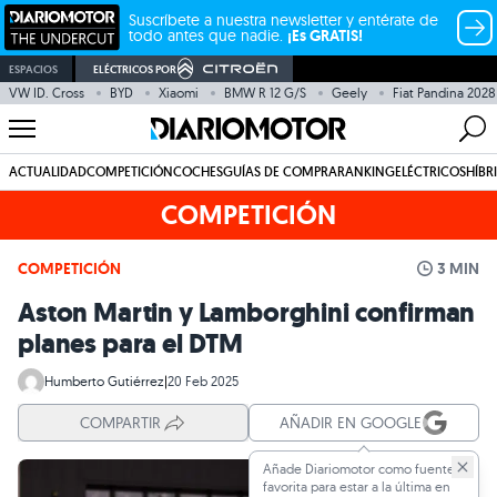
Suscríbete a nuestra newsletter y entérate de
todo antes que nadie.
¡Es GRATIS!
ESPACIOS
ELÉCTRICOS POR
VW ID. Cross
BYD
Xiaomi
BMW R 12 G/S
Geely
Fiat Pandina 2028
ACTUALIDAD
COMPETICIÓN
COCHES
GUÍAS DE COMPRA
RANKING
ELÉCTRICOS
HÍBR
COMPETICIÓN
COMPETICIÓN
3 MIN
Aston Martin y Lamborghini confirman
planes para el DTM
Humberto Gutiérrez
|
20 Feb 2025
COMPARTIR
AÑADIR EN GOOGLE
Añade Diariomotor como fuente
favorita para estar a la última en