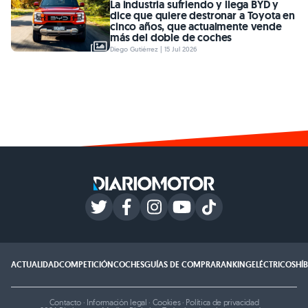
La industria sufriendo y llega BYD y
dice que quiere destronar a Toyota en
cinco años, que actualmente vende
más del doble de coches
Diego Gutiérrez | 15 Jul 2026
ACTUALIDAD
COMPETICIÓN
COCHES
GUÍAS DE COMPRA
RANKING
ELÉCTRICOS
HÍ
Contacto
·
Información legal
·
Cookies
·
Política de privacidad