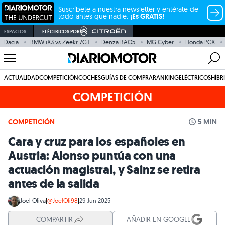
Suscríbete a nuestra newsletter y entérate de
todo antes que nadie.
¡Es GRATIS!
ESPACIOS
ELÉCTRICOS POR
Dacia
BMW iX3 vs Zeekr 7GT
Denza BAO5
MG Cyber
Honda PCX
ACTUALIDAD
COMPETICIÓN
COCHES
GUÍAS DE COMPRA
RANKING
ELÉCTRICOS
HÍBR
COMPETICIÓN
COMPETICIÓN
5 MIN
Cara y cruz para los españoles en
Austria: Alonso puntúa con una
actuación magistral, y Sainz se retira
antes de la salida
Joel Oliva
|
@JoelOli98
|
29 Jun 2025
COMPARTIR
AÑADIR EN GOOGLE