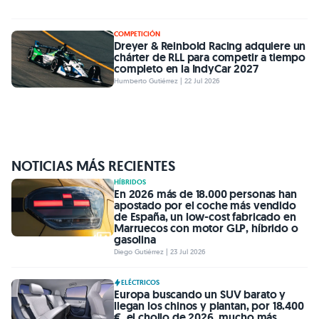
COMPETICIÓN
Dreyer & Reinbold Racing adquiere un
chárter de RLL para competir a tiempo
completo en la IndyCar 2027
Humberto Gutiérrez | 22 Jul 2026
NOTICIAS MÁS RECIENTES
HÍBRIDOS
En 2026 más de 18.000 personas han
apostado por el coche más vendido
de España, un low-cost fabricado en
Marruecos con motor GLP, híbrido o
gasolina
Diego Gutiérrez | 23 Jul 2026
ELÉCTRICOS
Europa buscando un SUV barato y
llegan los chinos y plantan, por 18.400
€, el chollo de 2026, mucho más