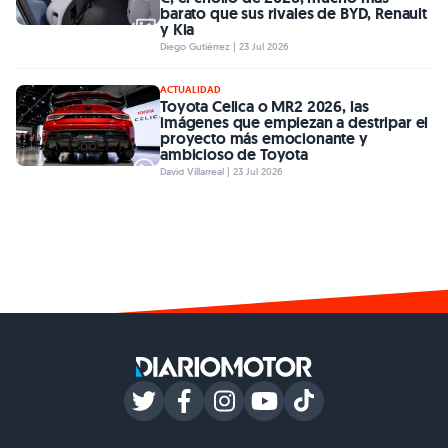
barato que sus rivales de BYD, Renault
y Kia
Diego Gutiérrez | 23 Jul 2026
ACTUALIDAD
Toyota Celica o MR2 2026, las
imágenes que empiezan a destripar el
proyecto más emocionante y
ambicioso de Toyota
David Villarreal | 23 Jul 2026