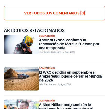
VER TODOS LOS COMENTARIOS [0]
ARTÍCULOS RELACIONADOS
COMPETICIÓN
Andretti Global confirmó la
renovación de Marcus Ericsson por
una temporada
Humberto Gutiérrez | 7 Ago 2026
COMPETICIÓN
El WRC decidirá en septiembre si
Arabia Saudí puede cerrar el Mundial
de 2026
Iván Fernández | 6 Ago 2026
COMPETICIÓN
A Nico Hülkenberg también le
persiguen los rumores sobre el