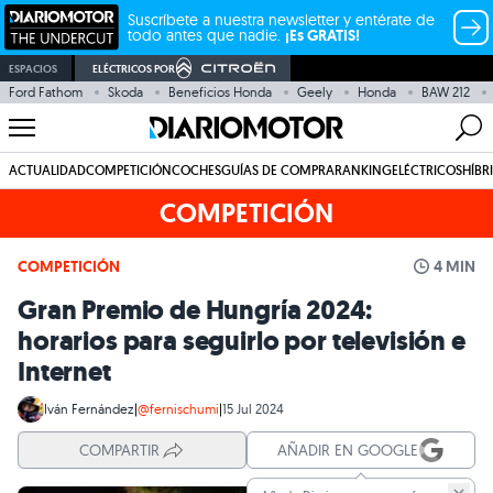
Suscríbete a nuestra newsletter y entérate de
todo antes que nadie.
¡Es GRATIS!
ESPACIOS
ELÉCTRICOS POR
Ford Fathom
Skoda
Beneficios Honda
Geely
Honda
BAW 212
ACTUALIDAD
COMPETICIÓN
COCHES
GUÍAS DE COMPRA
RANKING
ELÉCTRICOS
HÍBR
COMPETICIÓN
COMPETICIÓN
4 MIN
Gran Premio de Hungría 2024:
horarios para seguirlo por televisión e
Internet
Iván Fernández
|
@fernischumi
|
15 Jul 2024
COMPARTIR
AÑADIR EN GOOGLE