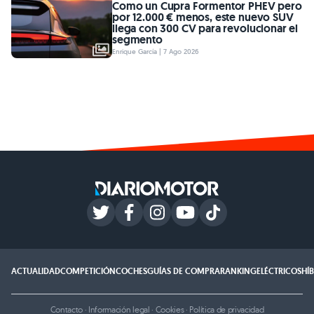
Como un Cupra Formentor PHEV pero
por 12.000 € menos, este nuevo SUV
llega con 300 CV para revolucionar el
segmento
Enrique García | 7 Ago 2026
ACTUALIDAD
COMPETICIÓN
COCHES
GUÍAS DE COMPRA
RANKING
ELÉCTRICOS
HÍ
Contacto
·
Información legal
·
Cookies
·
Política de privacidad