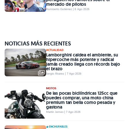
mercado de pilotos
Humberto Gutiérrez | 6 Ago 2026
NOTICIAS MÁS RECIENTES
ACTUALIDAD
Lamborghini caldea el ambiente, su
hipercoche más potente y radical
jamás creado llega con récords bajo
el brazo
Sergio Álvarez | 7 Ago 2026
MOTOS
De las pocas bicilíndricas 125cc que
puedes comprar, una moto china
premium tan bella como pesada y
gastona
Martín Jemes | 7 Ago 2026
ENCHUFABLES