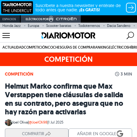
Suscríbete a nuestra newsletter y entérate de
todo antes que nadie.
¡Es GRATIS!
ESPACIOS
ELÉCTRICOS POR
Honda Jazz
Europa
Scooter baratas
Todoterrenos
Dacia Sandero
ACTUALIDAD
COMPETICIÓN
COCHES
GUÍAS DE COMPRA
RANKING
ELÉCTRICOS
HÍBR
COMPETICIÓN
COMPETICIÓN
3 MIN
Helmut Marko confirma que Max
Verstappen tiene cláusulas de salida
en su contrato, pero asegura que no
hay razón para activarlas
Joel Oliva
|
@JoelOli98
|
1 Jul 2025
COMPARTIR
AÑADIR EN GOOGLE