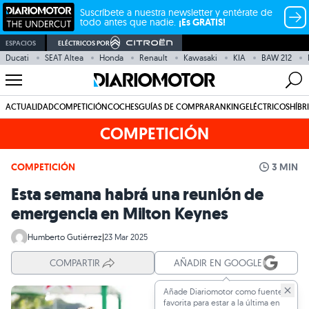
Suscríbete a nuestra newsletter y entérate de
todo antes que nadie.
¡Es GRATIS!
ESPACIOS
ELÉCTRICOS POR
Ducati
SEAT Altea
Honda
Renault
Kawasaki
KIA
BAW 212
ACTUALIDAD
COMPETICIÓN
COCHES
GUÍAS DE COMPRA
RANKING
ELÉCTRICOS
HÍBR
COMPETICIÓN
COMPETICIÓN
3 MIN
Esta semana habrá una reunión de
emergencia en Milton Keynes
Humberto Gutiérrez
|
23 Mar 2025
COMPARTIR
AÑADIR EN GOOGLE
Añade Diariomotor como fuente
favorita para estar a la última en