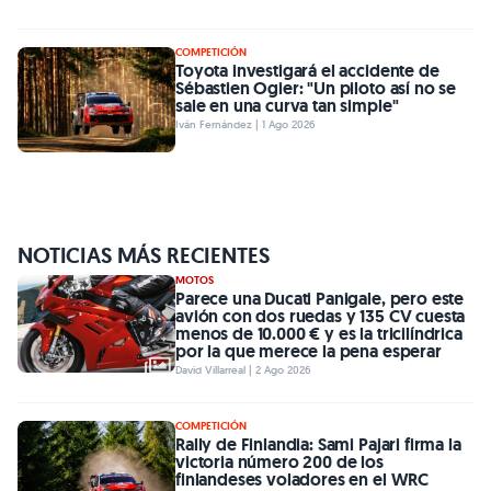
COMPETICIÓN
Toyota investigará el accidente de
Sébastien Ogier: "Un piloto así no se
sale en una curva tan simple"
Iván Fernández | 1 Ago 2026
NOTICIAS MÁS RECIENTES
MOTOS
Parece una Ducati Panigale, pero este
avión con dos ruedas y 135 CV cuesta
menos de 10.000 € y es la tricilíndrica
por la que merece la pena esperar
David Villarreal | 2 Ago 2026
COMPETICIÓN
Rally de Finlandia: Sami Pajari firma la
victoria número 200 de los
finlandeses voladores en el WRC