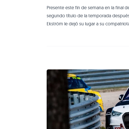
Presente este fin de semana en la final d
segundo título de la temporada después 
Ekström le dejó su lugar a su compatriota
DTM y una vez ganador del World RX ha
cara a las temporadas de rallycross, sin