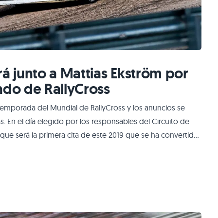
rá junto a Mattias Ekström por
do de RallyCross
temporada del Mundial de RallyCross y los anuncios se
En el día elegido por los responsables del Circuito de
 que será la primera cita de este 2019 que se ha convertido
ría de salidas que se produjo a partir del verano en el
pos que contaban con c