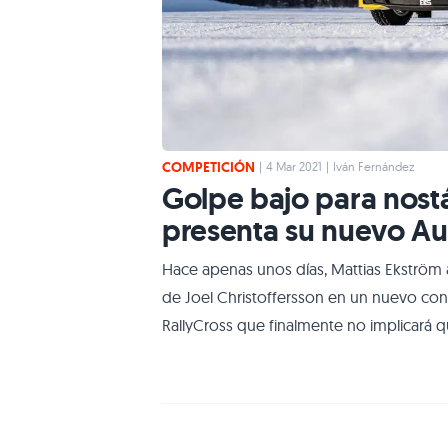
COMPETICIÓN
|
4 Mar 2021
|
Iván Fernández
Golpe bajo para nostá
presenta su nuevo Aud
Hace apenas unos días, Mattias Ekström 
de Joel Christoffersson en un nuevo c
RallyCross que finalmente no implicará q
World RX. El Campeón del Mundo de 2016
Dakar con muchas ganas de ponerse man