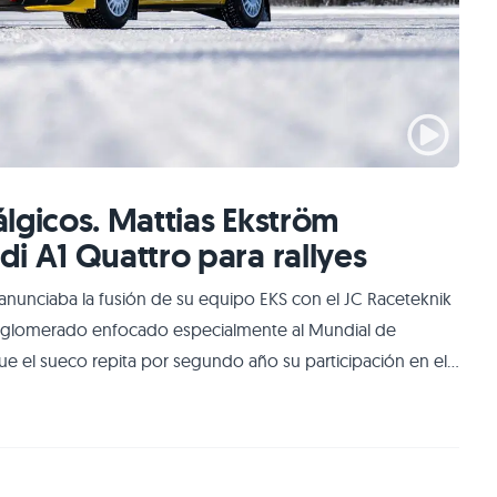
lgicos. Mattias Ekström
i A1 Quattro para rallyes
anunciaba la fusión de su equipo EKS con el JC Raceteknik
onglomerado enfocado especialmente al Mundial de
ue el sueco repita por segundo año su participación en el
 y dos veces ganador del DTM, ha regresado del Rally
os a la obra en sus nuevos proyect