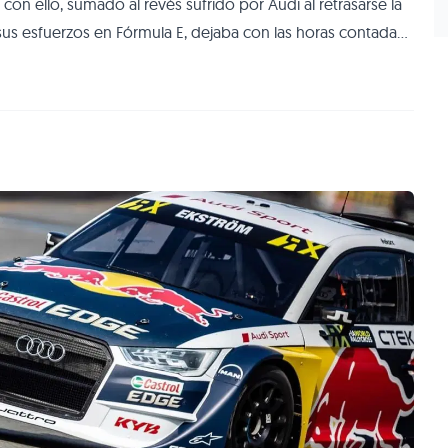
n ello, sumado al revés sufrido por Audi al retrasarse la
sus esfuerzos en Fórmula E, dejaba con las horas contadas
etirada del equipo sueco ha terminado siendo confirmada
esde la Gala FIA de San Petersbu