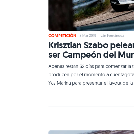
COMPETICIÓN
|
3 Mar 2019
|
Iván Fernández
Krisztian Szabo pelea
ser Campeón del Mun
Apenas restan 32 días para comenzar la 
producen por el momento a cuentagotas. 
Yas Marina para presentar el layout de la
en una gran incógnita después de la sang
World RX, especialmente entre los equi