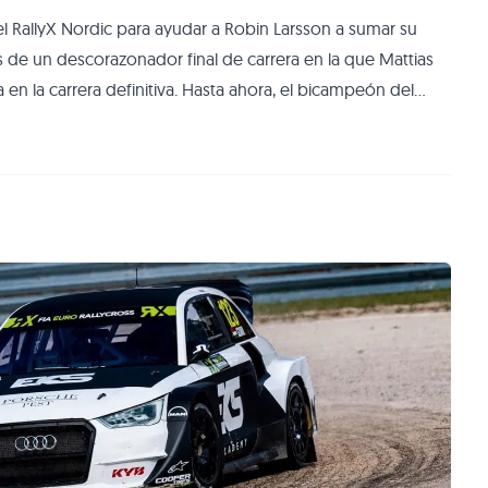
el RallyX Nordic para ayudar a Robin Larsson a sumar su
de un descorazonador final de carrera en la que Mattias
 en la carrera definitiva. Hasta ahora, el bicampeón del
bía empleado su Skoda Fabia S2000 para prepararse de
 embargo, ahora el equip