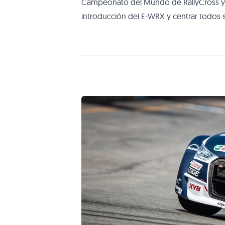
Campeonato del Mundo de RallyCross y co
introducción del E-WRX y centrar todos 
a su estructura, EKS RX. Finalmente la r
este lunes mediante un vídeo grabado d