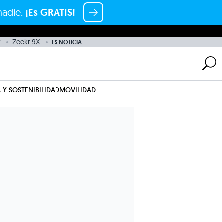
nadie.
¡Es GRATIS!
r
Zeekr 9X
ES NOTICIA
 Y SOSTENIBILIDAD
MOVILIDAD