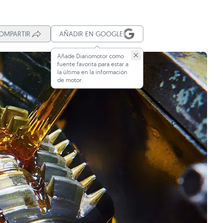
OMPARTIR
AÑADIR EN GOOGLE
Añade Diariomotor como
fuente favorita para estar a
la última en la información
de motor.