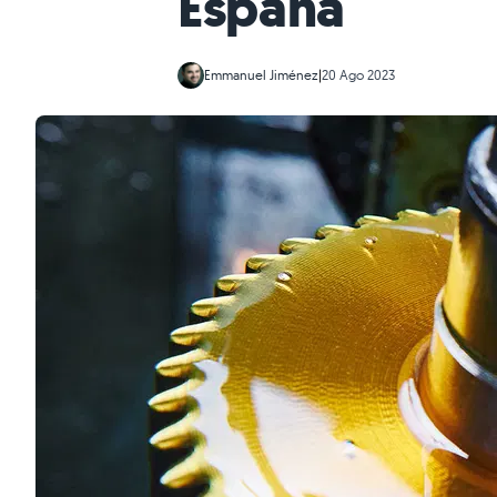
España
Emmanuel Jiménez
|
20 Ago 2023