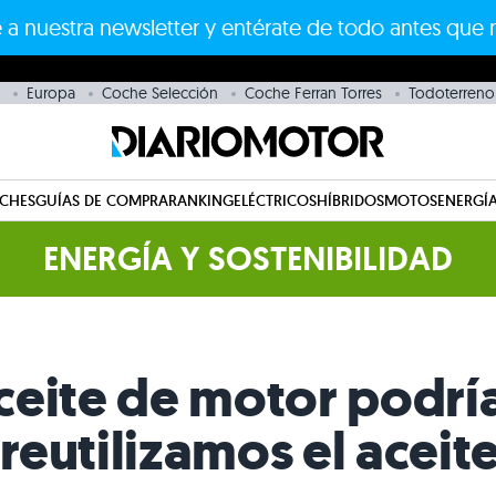
 a nuestra newsletter y entérate de todo antes que 
Europa
Coche Selección
Coche Ferran Torres
Todoterreno
CHES
GUÍAS DE COMPRA
RANKING
ELÉCTRICOS
HÍBRIDOS
MOTOS
ENERGÍA
ENERGÍA Y SOSTENIBILIDAD
ceite de motor podrí
 reutilizamos el aceite