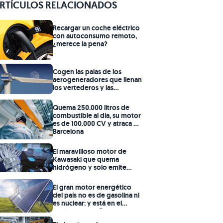
RTÍCULOS RELACIONADOS
Recargar un coche eléctrico
con autoconsumo remoto,
¿merece la pena?
Cogen las palas de los
aerogeneradores que llenan
los vertederos y las
convierten en puentes
prefabricados
Quema 250.000 litros de
combustible al día, su motor
es de 100.000 CV y atraca en
Barcelona
El maravilloso motor de
Kawasaki que quema
hidrógeno y solo emite
vapor de agua
El gran motor energético
del país no es de gasolina ni
es nuclear: y está en el
rincón de España que
menos esperas