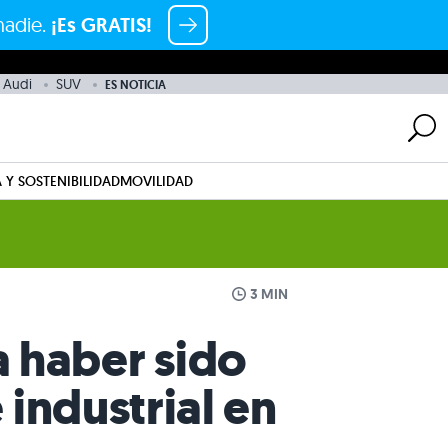
nadie.
¡Es GRATIS!
 Audi
SUV
ES NOTICIA
 Y SOSTENIBILIDAD
MOVILIDAD
3 MIN
a haber sido
 industrial en