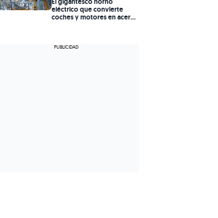
El gigantesco horno
eléctrico que convierte
coches y motores en acero
verde y quiere salvar la
industria europea