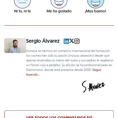
Ni fu, ni fa
Me ha gustado
¡Muy bueno!
Sergio Álvarez
Aunque es técnico en comercio internacional de formación,
los coches han sido su pasión (incluso obsesión) desde que
apenas levantaba un metro del suelo y sus padres le regalaron
un Ferrari rojo a pedales. Su afición se ha profesionalizado en
Diariomotor, donde está presente desde 2008.
Seguir
leyendo...
VER TODOS LOS COMENTARIOS [0]