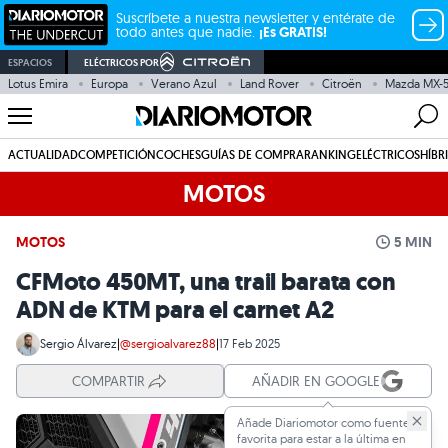
Suscríbete a nuestra newsletter y entérate de
todo antes que nadie.
¡Es GRATIS!
ESPACIOS
ELÉCTRICOS POR
Lotus Emira
Europa
Verano Azul
Land Rover
Citroën
Mazda MX-
ACTUALIDAD
COMPETICIÓN
COCHES
GUÍAS DE COMPRA
RANKING
ELÉCTRICOS
HÍBR
MOTOS
MOTOS
5 MIN
CFMoto 450MT, una trail barata con
ADN de KTM para el carnet A2
Sergio Álvarez
|
@sergioalvarez88
|
17 Feb 2025
COMPARTIR
AÑADIR EN GOOGLE
Añade Diariomotor como fuente
favorita para estar a la última en