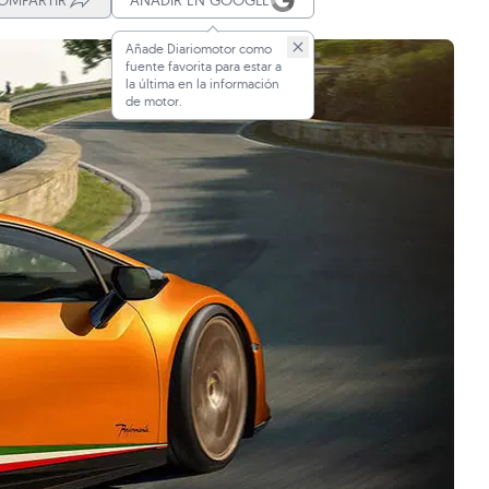
OMPARTIR
AÑADIR EN GOOGLE
Añade Diariomotor como
fuente favorita para estar a
la última en la información
de motor.