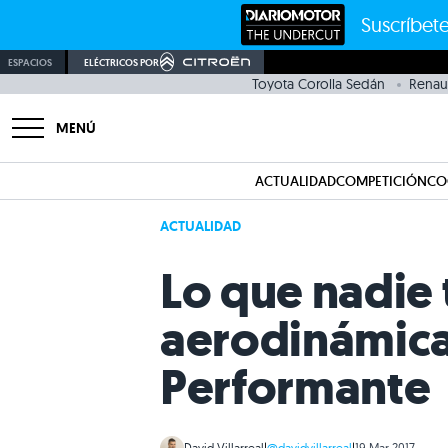
Suscríbete
ESPACIOS
ELÉCTRICOS POR
Toyota Corolla Sedán
Renaul
MENÚ
ACTUALIDAD
COMPETICIÓN
CO
ACTUALIDAD
Lo que nadie 
aerodinámica
Performante
David Villarreal
|
@davidvillarreal
|
19 Mar 2017