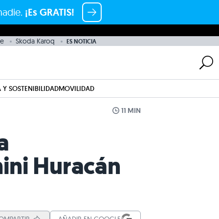
nadie.
¡Es GRATIS!
e
Skoda Karoq
ES NOTICIA
 Y SOSTENIBILIDAD
MOVILIDAD
11 MIN
a
ini Huracán