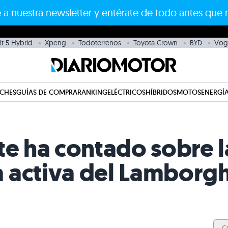
 a nuestra newsletter y entérate de todo antes que 
t 5 Hybrid
Xpeng
Todoterrenos
Toyota Crown
BYD
Vog
CHES
GUÍAS DE COMPRA
RANKING
ELÉCTRICOS
HÍBRIDOS
MOTOS
ENERGÍA
te ha contado sobre l
 activa del Lamborgh