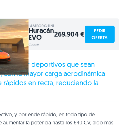
LAMBORGHINI
Huracán
PEDIR
269.904 €
EVO
OFERTA
Coupé
mite crear deportivos que sean
a, con la mayor carga aerodinámica
 rápidos en recta, reduciendo la
ctivo, y por ende rápido, en todo tipo de
e aumentar la potencia hasta los 640 CV, algo más