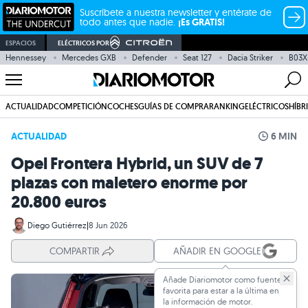
Suscríbete a nuestra newsletter y entérate de
todo antes que nadie.
¡Es GRATIS!
ESPACIOS
ELÉCTRICOS POR
Hennessey
Mercedes GXB
Defender
Seat 127
Dacia Striker
B03X 
ACTUALIDAD
COMPETICIÓN
COCHES
GUÍAS DE COMPRA
RANKING
ELÉCTRICOS
HÍBR
ACTUALIDAD
6 MIN
Opel Frontera Hybrid, un SUV de 7
plazas con maletero enorme por
20.800 euros
Diego Gutiérrez
|
8 Jun 2026
COMPARTIR
AÑADIR EN GOOGLE
Añade Diariomotor como fuente
favorita para estar a la última en
la información de motor.