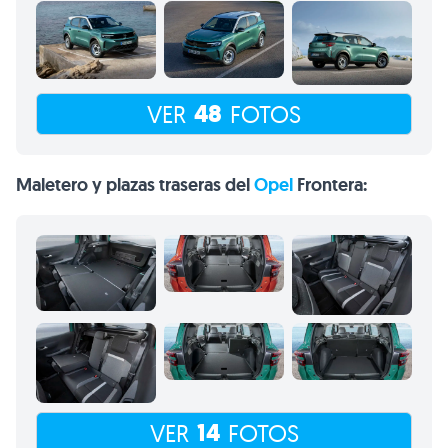
48
VER
FOTOS
Maletero y plazas traseras del
Opel
Frontera:
14
VER
FOTOS