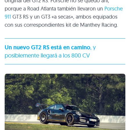
original del GT2 RS. Porsche no se quedó ahí,
porque a Road Atlanta también llevaron un
Porsche
911
GT3 RS y un GT3 «a secas», ambos equipados
con sus correspondientes kit de Manthey Racing.
Un nuevo GT2 RS está en camino
, y
posiblemente llegará a los 800 CV