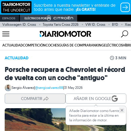
Suscríbete a nuestra newsletter y entérate de
todo antes que nadie.
¡Es GRATIS!
ESPACIOS
ELÉCTRICOS POR
Volkswagen ID. Cross
Toyota Yaris Cross 2026
VW ID. Cross
BYD
Xia
ACTUALIDAD
COMPETICIÓN
COCHES
GUÍAS DE COMPRA
RANKING
ELÉCTRICOS
HÍBR
ACTUALIDAD
3 MIN
Porsche recupera a Chevrolet el récord
de vuelta con un coche "antiguo"
Sergio Álvarez
|
@sergioalvarez88
|
31 May 2026
COMPARTIR
AÑADIR EN GOOGLE
Añade Diariomotor como fuente
favorita para estar a la última en
la información de motor.