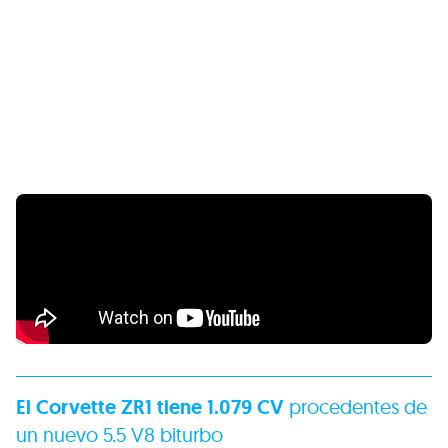
El Corvette ZR1 tiene 1.079 CV
procedentes de
un nuevo 5.5 V8 biturbo