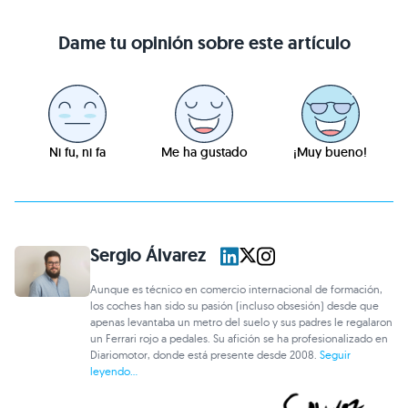
Dame tu opinión sobre este artículo
Ni fu, ni fa
Me ha gustado
¡Muy bueno!
Sergio Álvarez
Aunque es técnico en comercio internacional de formación,
los coches han sido su pasión (incluso obsesión) desde que
apenas levantaba un metro del suelo y sus padres le regalaron
un Ferrari rojo a pedales. Su afición se ha profesionalizado en
Diariomotor, donde está presente desde 2008.
Seguir
leyendo...