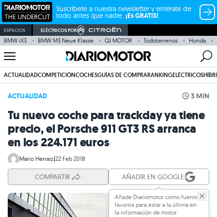
Suscríbete a nuestra newsletter y entérate de
todo antes que nadie.
¡Es GRATIS!
ESPACIOS
ELÉCTRICOS POR
BMW iX3
BMW M3 Neue Klasse
QJ MOTOR
Todoterrenos
Honda
ACTUALIDAD
COMPETICIÓN
COCHES
GUÍAS DE COMPRA
RANKING
ELÉCTRICOS
HÍBR
ACTUALIDAD
3 MIN
Tu nuevo coche para trackday ya tiene
precio, el Porsche 911 GT3 RS arranca
en los 224.171 euros
Mario Herraiz
|
22 Feb 2018
COMPARTIR
AÑADIR EN GOOGLE
Añade Diariomotor como fuente
favorita para estar a la última en
la información de motor.