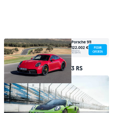
Porsche
911
122.002 €
PEDIR
Ahorra
OFERTA
35.584 €
Precio del Porsche 911 GT3 RS