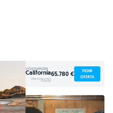
VOLKSWAGEN
PEDIR
California
65.780 €
OFERTA
Monovolumen
Grande