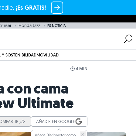
nadie.
¡Es GRATIS!
ruiser
Honda Jazz
ES NOTICIA
 Y SOSTENIBILIDAD
MOVILIDAD
4 MIN
a con cama
ew Ultimate
OMPARTIR
AÑADIR EN GOOGLE
Añade Diariomotor como