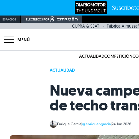
Suscríbete
ESPACIOS
ELÉCTRICOS POR
CUPRA & SEAT
Fábrica Almussaf
MENÚ
ACTUALIDAD
COMPETICIÓN
CO
ACTUALIDAD
Nueva camper
de techo tra
Enrique García
|
@enriquengarcia
|
24 Jun 2026