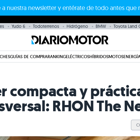
 a nuestra newsletter y entérate de todo antes que 
es
Yudo 6
Todoterrenos
Hidrógeno
BMW
Toyota Land C
CHES
GUÍAS DE COMPRA
RANKING
ELÉCTRICOS
HÍBRIDOS
MOTOS
ENERGÍA
 compacta y práctic
nsversal: RHON The N
C