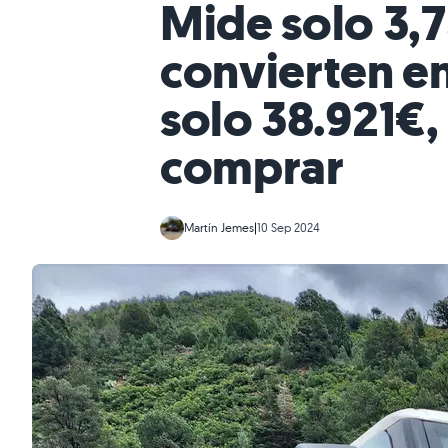
Mide solo 3,7
convierten e
solo 38.921€
comprar
Martín Jemes
|
10 Sep 2024