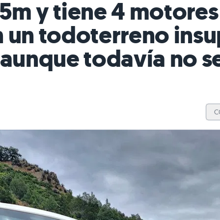
5m y tiene 4 motores
n un todoterreno ins
, aunque todavía no 
C