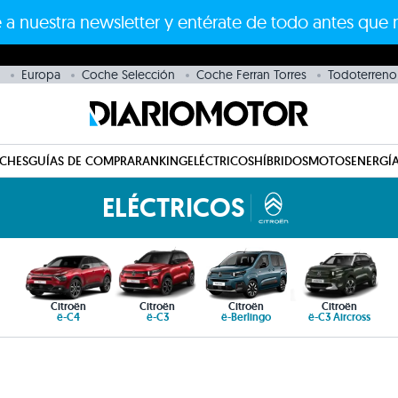
 a nuestra newsletter y entérate de todo antes que 
Europa
Coche Selección
Coche Ferran Torres
Todoterreno
CHES
GUÍAS DE COMPRA
RANKING
ELÉCTRICOS
HÍBRIDOS
MOTOS
ENERGÍA
ELÉCTRICOS
Citroën
Citroën
Citroën
Citroën
ë-C4
ë-C3
ë-Berlingo
ë-C3 Aircross