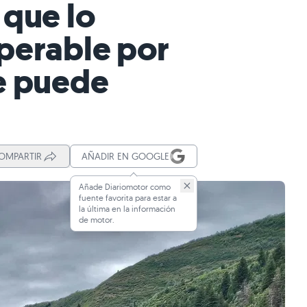
 que lo
uperable por
se puede
OMPARTIR
AÑADIR EN GOOGLE
Añade Diariomotor como
fuente favorita para estar a
la última en la información
de motor.