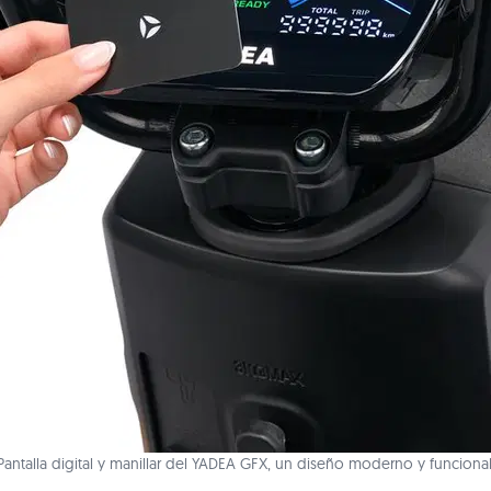
Pantalla digital y manillar del YADEA GFX, un diseño moderno y funcional