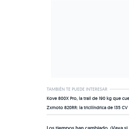
TAMBIÉN TE PUEDE INTERESAR
Kove 800X Pro, la trail de 190 kg que cu
Zxmoto 820RR: la tricilíndrica de 135 C
Los tiempos han cambiado. ¡Vaya si