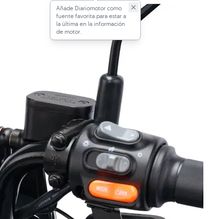
Añade Diariomotor como
fuente favorita para estar a
la última en la información
de motor.