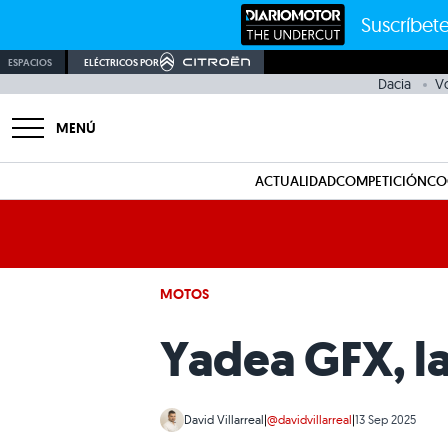
Suscríbete
ESPACIOS
ELÉCTRICOS POR
Dacia
V
MENÚ
ACTUALIDAD
COMPETICIÓN
CO
MOTOS
Yadea GFX, la
David Villarreal
|
@davidvillarreal
|
13 Sep 2025