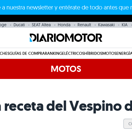
 a nuestra newsletter y entérate de todo antes que 
oge
Ducati
SEAT Altea
Honda
Renault
Kawasaki
KIA
CHES
GUÍAS DE COMPRA
RANKING
ELÉCTRICOS
HÍBRIDOS
MOTOS
ENERGÍA
MOTOS
 receta del Vespino d
C