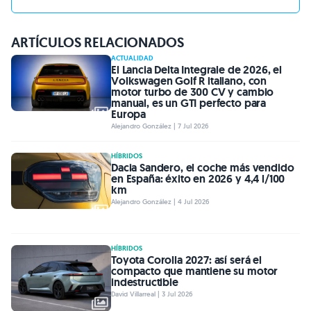
ARTÍCULOS RELACIONADOS
ACTUALIDAD
El Lancia Delta Integrale de 2026, el
Volkswagen Golf R italiano, con
motor turbo de 300 CV y cambio
manual, es un GTI perfecto para
Europa
Alejandro González | 7 Jul 2026
HÍBRIDOS
Dacia Sandero, el coche más vendido
en España: éxito en 2026 y 4,4 l/100
km
Alejandro González | 4 Jul 2026
HÍBRIDOS
Toyota Corolla 2027: así será el
compacto que mantiene su motor
indestructible
David Villarreal | 3 Jul 2026