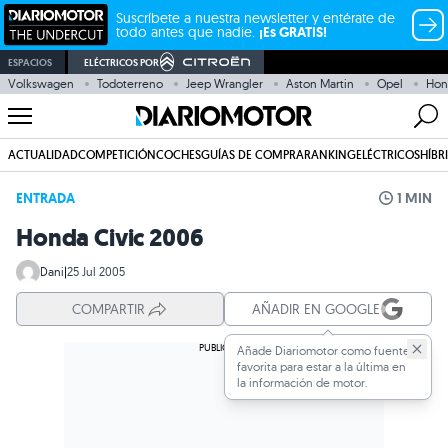
Suscríbete a nuestra newsletter y entérate de
todo antes que nadie.
¡Es GRATIS!
ESPACIOS
ELÉCTRICOS POR
Volkswagen
Todoterreno
Jeep Wrangler
Aston Martin
Opel
Hon
ACTUALIDAD
COMPETICIÓN
COCHES
GUÍAS DE COMPRA
RANKING
ELÉCTRICOS
HÍBR
ENTRADA
1 MIN
Honda Civic 2006
Dani
|
25 Jul 2005
COMPARTIR
AÑADIR EN GOOGLE
Añade Diariomotor como fuente
favorita para estar a la última en
la información de motor.