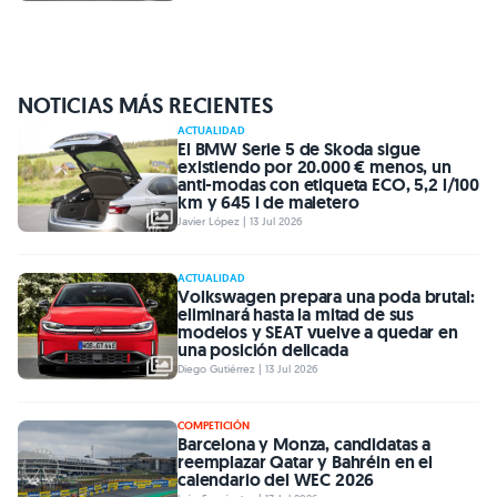
NOTICIAS MÁS RECIENTES
ACTUALIDAD
El BMW Serie 5 de Skoda sigue
existiendo por 20.000 € menos, un
anti-modas con etiqueta ECO, 5,2 l/100
km y 645 l de maletero
Javier López | 13 Jul 2026
ACTUALIDAD
Volkswagen prepara una poda brutal:
eliminará hasta la mitad de sus
modelos y SEAT vuelve a quedar en
una posición delicada
Diego Gutiérrez | 13 Jul 2026
COMPETICIÓN
Barcelona y Monza, candidatas a
reemplazar Qatar y Bahréin en el
calendario del WEC 2026