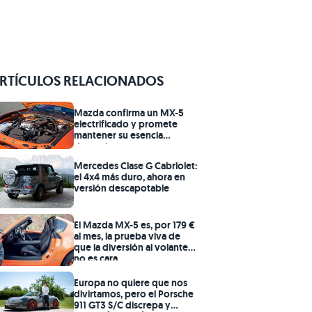
RTÍCULOS RELACIONADOS
Mazda confirma un MX-5
electrificado y promete
mantener su esencia
deportiva
Mercedes Clase G Cabriolet:
el 4x4 más duro, ahora en
versión descapotable
El Mazda MX-5 es, por 179 €
al mes, la prueba viva de
que la diversión al volante
no es cara
Europa no quiere que nos
divirtamos, pero el Porsche
911 GT3 S/C discrepa y