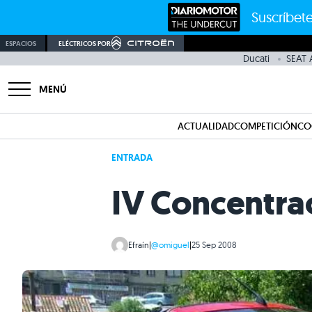
Suscríbete
ESPACIOS
ELÉCTRICOS POR
Ducati
SEAT 
MENÚ
ACTUALIDAD
COMPETICIÓN
CO
ENTRADA
IV Concentra
Efraín
|
@omiguel
|
25 Sep 2008