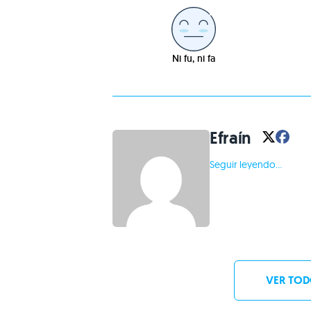
Ni fu, ni fa
Efraín
Seguir leyendo...
VER TOD