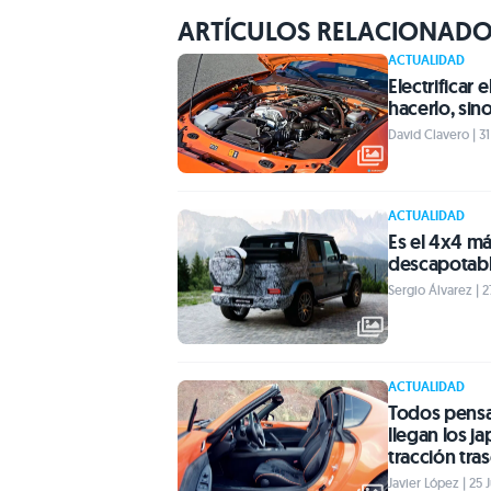
ARTÍCULOS RELACIONAD
ACTUALIDAD
Electrificar
hacerlo, sin
David Clavero | 31
ACTUALIDAD
Es el 4x4 má
descapotable
Sergio Álvarez | 2
ACTUALIDAD
Todos pensan
llegan los j
tracción tra
Javier López | 25 