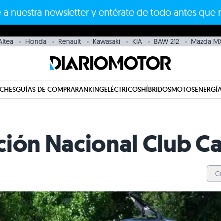
 a nuestra newsletter y entérate de todo antes que 
Altea
Honda
Renault
Kawasaki
KIA
BAW 212
Mazda MX
CHES
GUÍAS DE COMPRA
RANKING
ELÉCTRICOS
HÍBRIDOS
MOTOS
ENERGÍA
ción Nacional Club C
C