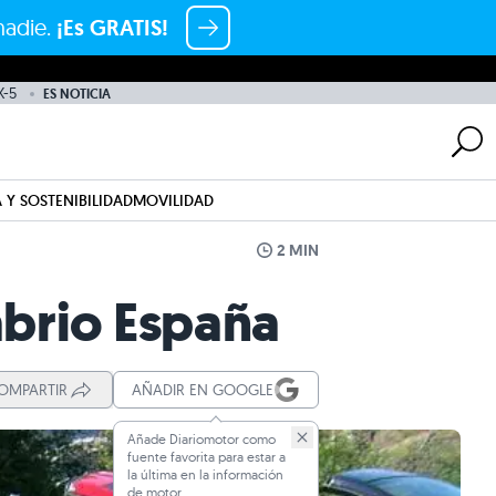
nadie.
¡Es GRATIS!
-5
ES NOTICIA
 Y SOSTENIBILIDAD
MOVILIDAD
2 MIN
abrio España
OMPARTIR
AÑADIR EN GOOGLE
Añade Diariomotor como
fuente favorita para estar a
la última en la información
de motor.