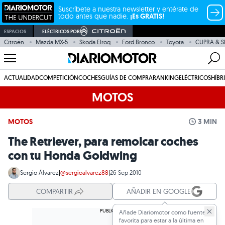
Suscríbete a nuestra newsletter y entérate de
todo antes que nadie.
¡Es GRATIS!
ESPACIOS
ELÉCTRICOS POR
Citroën
Mazda MX-5
Skoda Elroq
Ford Bronco
Toyota
CUPRA & S
ACTUALIDAD
COMPETICIÓN
COCHES
GUÍAS DE COMPRA
RANKING
ELÉCTRICOS
HÍBR
MOTOS
MOTOS
3 MIN
The Retriever, para remolcar coches
con tu Honda Goldwing
Sergio Álvarez
|
@sergioalvarez88
|
26 Sep 2010
COMPARTIR
AÑADIR EN GOOGLE
Añade Diariomotor como fuente
favorita para estar a la última en