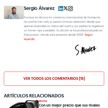
Sergio Álvarez
Aunque es técnico en comercio internacional de formación,
los coches han sido su pasión (incluso obsesión) desde que
apenas levantaba un metro del suelo y sus padres le regalaron
un Ferrari rojo a pedales. Su afición se ha profesionalizado en
Diariomotor, donde está presente desde 2008.
Seguir
leyendo...
VER TODOS LOS COMENTARIOS [15]
ARTÍCULOS RELACIONADOS
MOTOS
Con un mejor precio que sus rivales