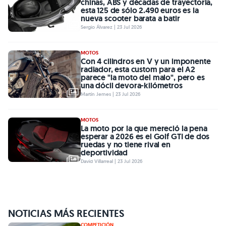
chinas, ABS y décadas de trayectoria,
esta 125 de sólo 2.490 euros es la
nueva scooter barata a batir
Sergio Álvarez | 23 Jul 2026
MOTOS
Con 4 cilindros en V y un imponente
radiador, esta custom para el A2
parece "la moto del malo", pero es
una dócil devora-kilómetros
Martín Jemes | 23 Jul 2026
MOTOS
La moto por la que mereció la pena
esperar a 2026 es el Golf GTI de dos
ruedas y no tiene rival en
deportividad
David Villarreal | 23 Jul 2026
NOTICIAS MÁS RECIENTES
COMPETICIÓN