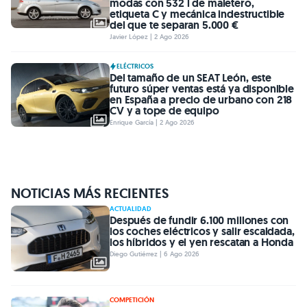
modas con 532 l de maletero,
etiqueta C y mecánica indestructible
del que te separan 5.000 €
Javier López | 2 Ago 2026
ELÉCTRICOS
Del tamaño de un SEAT León, este
futuro súper ventas está ya disponible
en España a precio de urbano con 218
CV y a tope de equipo
Enrique García | 2 Ago 2026
NOTICIAS MÁS RECIENTES
ACTUALIDAD
Después de fundir 6.100 millones con
los coches eléctricos y salir escaldada,
los híbridos y el yen rescatan a Honda
Diego Gutiérrez | 6 Ago 2026
COMPETICIÓN