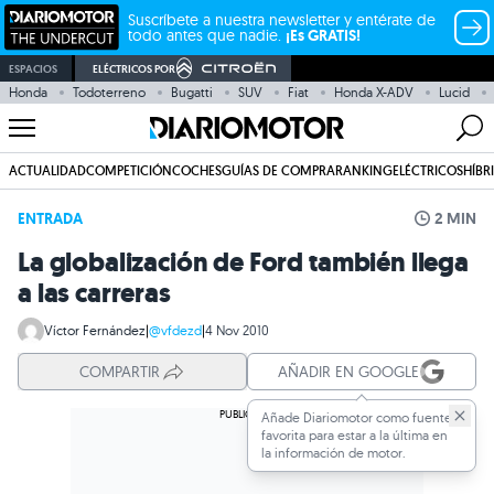
Suscríbete a nuestra newsletter y entérate de
todo antes que nadie.
¡Es GRATIS!
ESPACIOS
ELÉCTRICOS POR
Honda
Todoterreno
Bugatti
SUV
Fiat
Honda X-ADV
Lucid
ACTUALIDAD
COMPETICIÓN
COCHES
GUÍAS DE COMPRA
RANKING
ELÉCTRICOS
HÍBR
ENTRADA
2 MIN
La globalización de Ford también llega
a las carreras
Víctor Fernández
|
@vfdezd
|
4 Nov 2010
COMPARTIR
AÑADIR EN GOOGLE
Añade Diariomotor como fuente
favorita para estar a la última en
la información de motor.