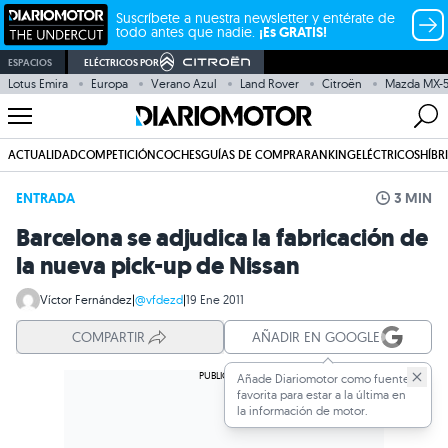
Suscríbete a nuestra newsletter y entérate de
todo antes que nadie.
¡Es GRATIS!
ESPACIOS
ELÉCTRICOS POR
Lotus Emira
Europa
Verano Azul
Land Rover
Citroën
Mazda MX-
ACTUALIDAD
COMPETICIÓN
COCHES
GUÍAS DE COMPRA
RANKING
ELÉCTRICOS
HÍBR
ENTRADA
3 MIN
Barcelona se adjudica la fabricación de
la nueva pick-up de Nissan
Víctor Fernández
|
@vfdezd
|
19 Ene 2011
COMPARTIR
AÑADIR EN GOOGLE
Añade Diariomotor como fuente
favorita para estar a la última en
la información de motor.