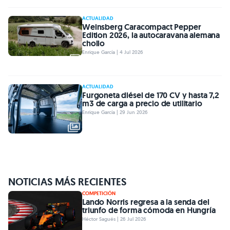
ACTUALIDAD
Weinsberg Caracompact Pepper
Edition 2026, la autocaravana alemana
chollo
Enrique García | 4 Jul 2026
ACTUALIDAD
Furgoneta diésel de 170 CV y hasta 7,2
m3 de carga a precio de utilitario
Enrique García | 29 Jun 2026
NOTICIAS MÁS RECIENTES
COMPETICIÓN
Lando Norris regresa a la senda del
triunfo de forma cómoda en Hungría
Héctor Sagués | 26 Jul 2026