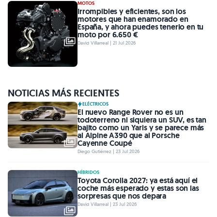
MOTOS
Irrompibles y eficientes, son los
motores que han enamorado en
España, y ahora puedes tenerlo en tu
moto por 6.650 €
David Villarreal | 21 Jul 2026
NOTICIAS MÁS RECIENTES
ELÉCTRICOS
El nuevo Range Rover no es un
todoterreno ni siquiera un SUV, es tan
bajito como un Yaris y se parece más
al Alpine A390 que al Porsche
Cayenne Coupé
Diego Gutiérrez | 23 Jul 2026
HÍBRIDOS
Toyota Corolla 2027: ya está aquí el
coche más esperado y estas son las
sorpresas que nos depara
David Villarreal | 23 Jul 2026