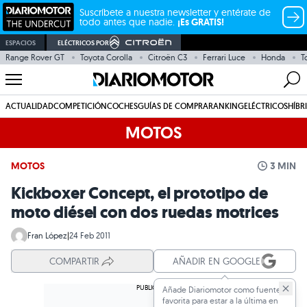
Suscríbete a nuestra newsletter y entérate de
todo antes que nadie.
¡Es GRATIS!
ESPACIOS
ELÉCTRICOS POR
Range Rover GT
Toyota Corolla
Citroën C3
Ferrari Luce
Honda
T
ACTUALIDAD
COMPETICIÓN
COCHES
GUÍAS DE COMPRA
RANKING
ELÉCTRICOS
HÍBR
MOTOS
MOTOS
3 MIN
Kickboxer Concept, el prototipo de
moto diésel con dos ruedas motrices
Fran López
|
24 Feb 2011
COMPARTIR
AÑADIR EN GOOGLE
Añade Diariomotor como fuente
favorita para estar a la última en