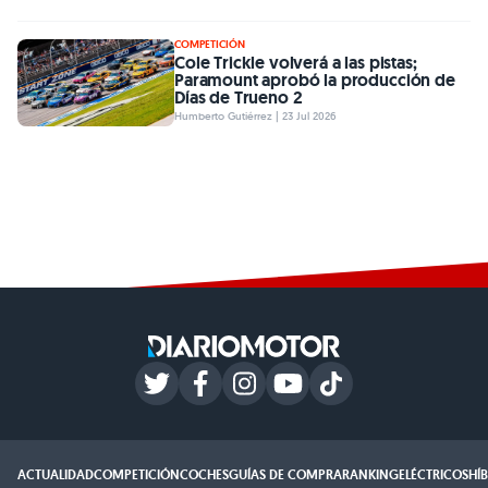
COMPETICIÓN
Cole Trickle volverá a las pistas;
Paramount aprobó la producción de
Días de Trueno 2
Humberto Gutiérrez | 23 Jul 2026
ACTUALIDAD
COMPETICIÓN
COCHES
GUÍAS DE COMPRA
RANKING
ELÉCTRICOS
HÍ