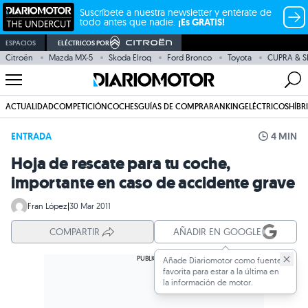
Suscríbete a nuestra newsletter y entérate de
todo antes que nadie.
¡Es GRATIS!
ESPACIOS
ELÉCTRICOS POR
Citroën
Mazda MX-5
Skoda Elroq
Ford Bronco
Toyota
CUPRA & S
ACTUALIDAD
COMPETICIÓN
COCHES
GUÍAS DE COMPRA
RANKING
ELÉCTRICOS
HÍBR
ENTRADA
4 MIN
Hoja de rescate para tu coche,
importante en caso de accidente grave
Fran López
|
30 Mar 2011
COMPARTIR
AÑADIR EN GOOGLE
Añade Diariomotor como fuente
favorita para estar a la última en
la información de motor.