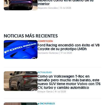
sabemos cómo es el diseño de su
interior
Alejandro González | 13 Jul 2026
NOTICIAS MÁS RECIENTES
COMPETICIÓN
Ford Racing encendió con éxito el V8
Coyote de su prototipo LMDh
Humberto Gutiérrez | 17 Jul 2026
ACTUALIDAD
Como un Volkswagen T-Roc en
tamaño pero mucho más barato, este
nuevo SUV tiene motor Volvo con 176
CV, turbo y cambio automático
Enrique García | 16 Jul 2026
ENCHUFABLES