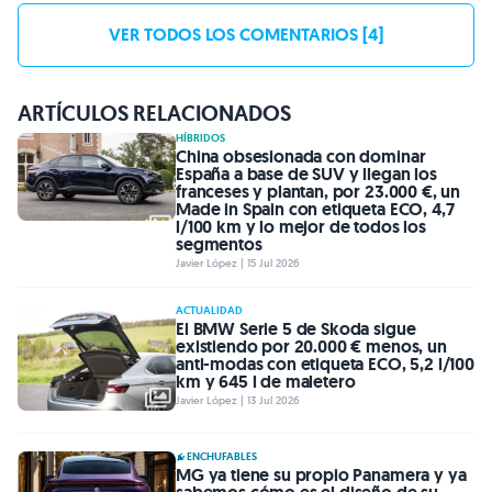
VER TODOS LOS COMENTARIOS [4]
ARTÍCULOS RELACIONADOS
HÍBRIDOS
China obsesionada con dominar
España a base de SUV y llegan los
franceses y plantan, por 23.000 €, un
Made in Spain con etiqueta ECO, 4,7
l/100 km y lo mejor de todos los
segmentos
Javier López | 15 Jul 2026
ACTUALIDAD
El BMW Serie 5 de Skoda sigue
existiendo por 20.000 € menos, un
anti-modas con etiqueta ECO, 5,2 l/100
km y 645 l de maletero
Javier López | 13 Jul 2026
ENCHUFABLES
MG ya tiene su propio Panamera y ya