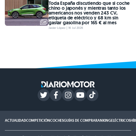
Toda España discutiendo que si coche
chino o japonés y mientras tanto los
americanos nos venden 243 CV,
etiqueta de eléctrico y 68 km sin
gastar gasolina por 165 € al mes
Javier López | 16 Jul 2026
ACTUALIDAD
COMPETICIÓN
COCHES
GUÍAS DE COMPRA
RANKING
ELÉCTRICOS
HÍ