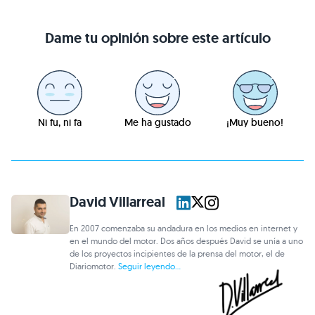
Dame tu opinión sobre este artículo
Ni fu, ni fa
Me ha gustado
¡Muy bueno!
David Villarreal
En 2007 comenzaba su andadura en los medios en internet y
en el mundo del motor. Dos años después David se unía a uno
de los proyectos incipientes de la prensa del motor, el de
Diariomotor.
Seguir leyendo...