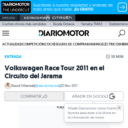
Suscríbete a nuestra newsletter y entérate de
todo antes que nadie.
¡Es GRATIS!
ESPACIOS
ELÉCTRICOS POR
Coches chinos más vendidos
Skoda Octavia
Yamaha TMAX
Todoterreno
ACTUALIDAD
COMPETICIÓN
COCHES
GUÍAS DE COMPRA
RANKING
ELÉCTRICOS
HÍBR
ENTRADA
10 MIN
Volkswagen Race Tour 2011 en el
Circuito del Jarama
David Villarreal
|
@davidvillarreal
|
25 Nov 2011
COMPARTIR
AÑADIR EN GOOGLE
Añade Diariomotor como fuente
favorita para estar a la última en
la información de motor.