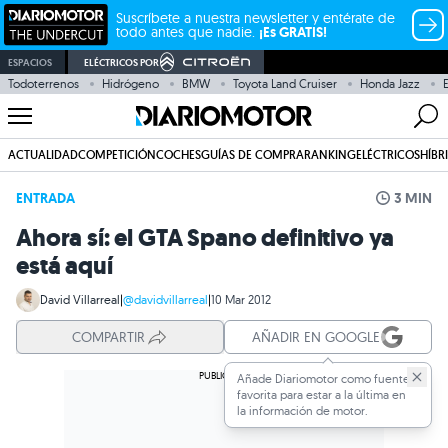
Suscríbete a nuestra newsletter y entérate de
todo antes que nadie.
¡Es GRATIS!
ESPACIOS
ELÉCTRICOS POR
Todoterrenos
Hidrógeno
BMW
Toyota Land Cruiser
Honda Jazz
ACTUALIDAD
COMPETICIÓN
COCHES
GUÍAS DE COMPRA
RANKING
ELÉCTRICOS
HÍBR
ENTRADA
3 MIN
Ahora sí: el GTA Spano definitivo ya
está aquí
David Villarreal
|
@davidvillarreal
|
10 Mar 2012
COMPARTIR
AÑADIR EN GOOGLE
Añade Diariomotor como fuente
favorita para estar a la última en
la información de motor.