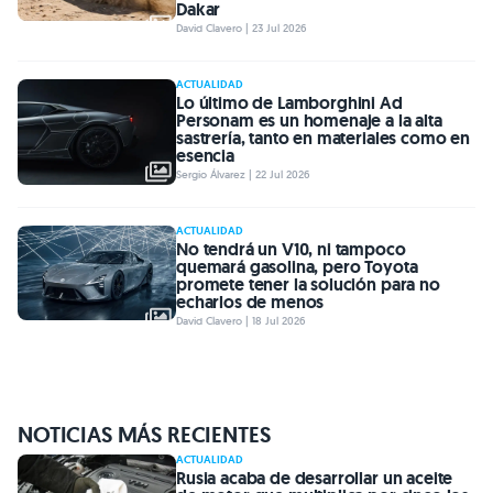
Dakar
David Clavero | 23 Jul 2026
ACTUALIDAD
Lo último de Lamborghini Ad
Personam es un homenaje a la alta
sastrería, tanto en materiales como en
esencia
Sergio Álvarez | 22 Jul 2026
ACTUALIDAD
No tendrá un V10, ni tampoco
quemará gasolina, pero Toyota
promete tener la solución para no
echarlos de menos
David Clavero | 18 Jul 2026
NOTICIAS MÁS RECIENTES
ACTUALIDAD
Rusia acaba de desarrollar un aceite