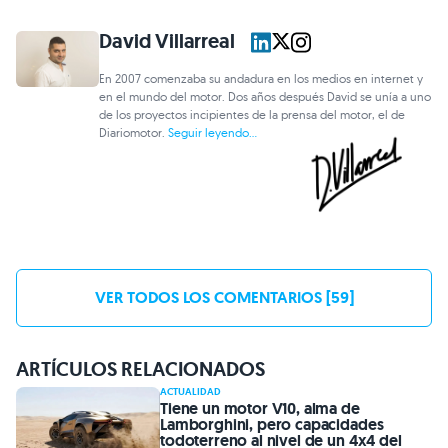
David Villarreal
En 2007 comenzaba su andadura en los medios en internet y
en el mundo del motor. Dos años después David se unía a uno
de los proyectos incipientes de la prensa del motor, el de
Diariomotor.
Seguir leyendo...
VER TODOS LOS COMENTARIOS [59]
ARTÍCULOS RELACIONADOS
ACTUALIDAD
Tiene un motor V10, alma de
Lamborghini, pero capacidades
todoterreno al nivel de un 4x4 del