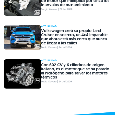
de motor que multiplica por cinco los
intervalos de mantenimiento
Sergio Álvarez | 24 Jul 2026
ACTUALIDAD
Volkswagen creó su propio Land
Cruiser en secreto, un 4x4 imparable
que ahora está más cerca que nunca
de llegar a las calles
David Clavero | 24 Jul 2026
ACTUALIDAD
Con 602 CV y 6 cilindros de origen
italiano, es el motor que se ha pasado
al hidrógeno para salvar los motores
térmicos
David Clavero | 24 Jul 2026