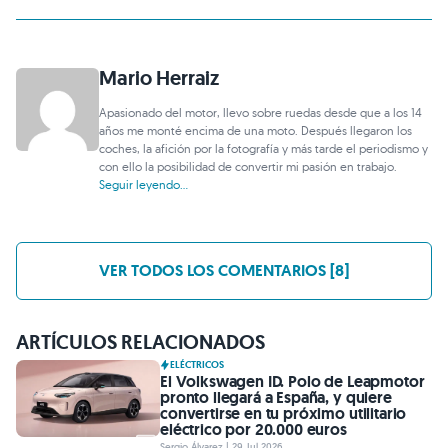
Mario Herraiz
Apasionado del motor, llevo sobre ruedas desde que a los 14
años me monté encima de una moto. Después llegaron los
coches, la afición por la fotografía y más tarde el periodismo y
con ello la posibilidad de convertir mi pasión en trabajo.
Seguir leyendo...
VER TODOS LOS COMENTARIOS [8]
ARTÍCULOS RELACIONADOS
ELÉCTRICOS
El Volkswagen ID. Polo de Leapmotor
pronto llegará a España, y quiere
convertirse en tu próximo utilitario
eléctrico por 20.000 euros
Sergio Álvarez | 29 Jul 2026