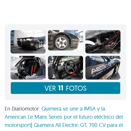
11
VER
FOTOS
En Diariomotor:
Quimera se une a
IMSA
y la
American Le Mans Series por el futuro eléctrico del
motorsport
|
Quimera All Electric GT, 700 CV para el