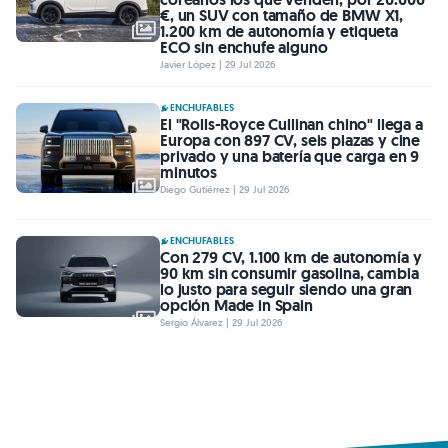
€, un SUV con tamaño de BMW X1,
1.200 km de autonomía y etiqueta
ECO sin enchufe alguno
Javier López | 29 Jul 2026
ENCHUFABLES
El "Rolls-Royce Cullinan chino" llega a
Europa con 897 CV, seis plazas y cine
privado y una batería que carga en 9
minutos
Diego Gutiérrez | 29 Jul 2026
ENCHUFABLES
Con 279 CV, 1.100 km de autonomía y
90 km sin consumir gasolina, cambia
lo justo para seguir siendo una gran
opción Made in Spain
Sergio Álvarez | 29 Jul 2026