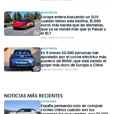
ELÉCTRICOS
Europa entera buscando un SUV
cuando tienes esta berlina, 15.000
euros más barata que las alemanas,
que ya se vende más que el Passat y
el ID.7
Diego Gutiérrez | 28 Jul 2026
ELÉCTRICOS
En 9 meses 50.000 personas han
apostado por el coche eléctrico más
puntero de BMW, que está siendo el
golpe más duro de Europa a China
Alejandro González | 28 Jul 2026
NOTICIAS MÁS RECIENTES
ACTUALIDAD
España pensando solo en comprar
coches chinos cuando son los
coreanos los que venden, por 20.000