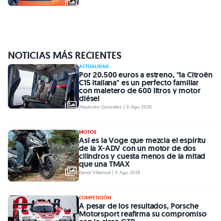
NOTICIAS MÁS RECIENTES
ACTUALIDAD
Por 20.500 euros a estreno, "la Citroën
C15 italiana" es un perfecto familiar
con maletero de 600 litros y motor
diésel
Alejandro González | 6 Ago 2026
MOTOS
Así es la Voge que mezcla el espíritu
de la X-ADV con un motor de dos
cilindros y cuesta menos de la mitad
que una TMAX
David Villarreal | 6 Ago 2026
COMPETICIÓN
A pesar de los resultados, Porsche
Motorsport reafirma su compromiso