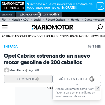
Suscríbete a nuestra newsletter y entérate de
todo antes que nadie.
¡Es GRATIS!
ESPACIOS
ELÉCTRICOS POR
Fiat
Honda X-ADV
Lucid
Récord Qashqai
Honda
Cuota mercado 
ACTUALIDAD
COMPETICIÓN
COCHES
GUÍAS DE COMPRA
RANKING
ELÉCTRICOS
HÍBR
ENTRADA
3 MIN
Opel Cabrio: estrenando un nuevo
motor gasolina de 200 caballos
Mario Herraiz
|
8 Ago 2013
COMPARTIR
AÑADIR EN GOOGLE
Añade Diariomotor como fuente
favorita para estar a la última en
la información de motor.