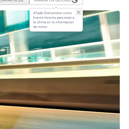
OMPARTIR
AÑADIR EN GOOGLE
Añade Diariomotor como
fuente favorita para estar a
la última en la información
de motor.