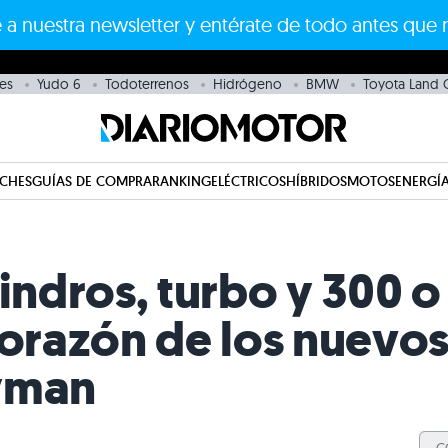
 a nuestra newsletter y entérate de todo antes que 
es
Yudo 6
Todoterrenos
Hidrógeno
BMW
Toyota Land C
CHES
GUÍAS DE COMPRA
RANKING
ELÉCTRICOS
HÍBRIDOS
MOTOS
ENERGÍA
lindros, turbo y 300 
corazón de los nuevos
yman