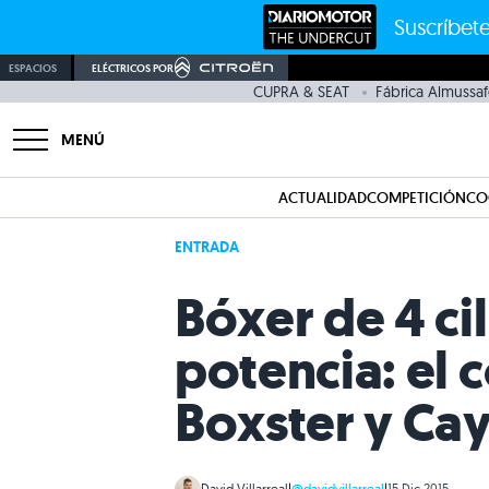
Suscríbete
ESPACIOS
ELÉCTRICOS POR
CUPRA & SEAT
Fábrica Almussaf
MENÚ
ACTUALIDAD
COMPETICIÓN
CO
ENTRADA
Bóxer de 4 ci
potencia: el 
Boxster y Ca
David Villarreal
|
@davidvillarreal
|
15 Dic 2015