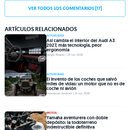
VER TODOS LOS COMENTARIOS [17]
ARTÍCULOS RELACIONADOS
ACTUALIDAD
Así cambia el interior del Audi A3
2027, más tecnología, peor
ergonomía
Sergio Álvarez | 23 Jun 2026
ACTUALIDAD
El invento de los coches que salvó
miles de vidas: un motor que no es de
coche ni avión
Emmanuel Jiménez | 21 Jun 2026
MOTOS
Yamaha aventurera con doble
depósito: la todoterreno
indestructible definitiva