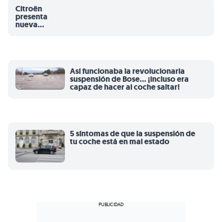
Citroën
presenta
nueva
suspensión:
¿Cómo
conseguirá
ser tan buena
como la
Así funcionaba la revolucionaria
hidroneumática?
suspensión de Bose... ¡incluso era
capaz de hacer al coche saltar!
5 síntomas de que la suspensión de
tu coche está en mal estado