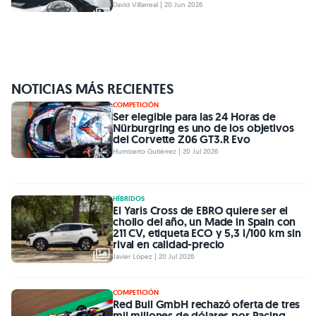
David Villarreal | 20 Jun 2026
NOTICIAS MÁS RECIENTES
COMPETICIÓN
Ser elegible para las 24 Horas de
Nürburgring es uno de los objetivos
del Corvette Z06 GT3.R Evo
Humberto Gutiérrez | 20 Jul 2026
HÍBRIDOS
El Yaris Cross de EBRO quiere ser el
chollo del año, un Made in Spain con
211 CV, etiqueta ECO y 5,3 l/100 km sin
rival en calidad-precio
Javier López | 20 Jul 2026
COMPETICIÓN
Red Bull GmbH rechazó oferta de tres
mil millones de dólares por Racing