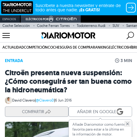
Suscríbete a nuestra newsletter y entérate de
todo antes que nadie.
¡Es GRATIS!
ESPACIOS
ELÉCTRICOS POR
Coche Selección
Coche Ferran Torres
Todoterreno Audi
SUV
Santa
ACTUALIDAD
COMPETICIÓN
COCHES
GUÍAS DE COMPRA
RANKING
ELÉCTRICOS
HÍBR
ENTRADA
3 MIN
Citroën presenta nueva suspensión:
¿Cómo conseguirá ser tan buena como
la hidroneumática?
David Clavero
|
@ClaveroD
|
6 Jun 2016
COMPARTIR
AÑADIR EN GOOGLE
Añade Diariomotor como fuente
favorita para estar a la última en
la información de motor.