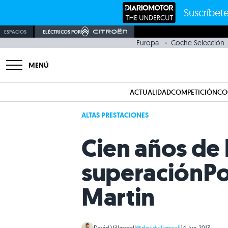
Suscríbete
ESPACIOS
ELÉCTRICOS POR
Europa
Coche Selección
MENÚ
ACTUALIDAD
COMPETICIÓN
CO
ALTAS PRESTACIONES
Cien años de 
superación
Po
Martin
David Villarreal
|
@davidvillarreal
|
14 Jun 2013