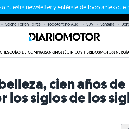
 a nuestra newsletter y entérate de todo antes que 
Coche Ferran Torres
Todoterreno Audi
SUV
Santana
Den
CHES
GUÍAS DE COMPRA
RANKING
ELÉCTRICOS
HÍBRIDOS
MOTOS
ENERGÍA
belleza, cien años de
r los siglos de los si