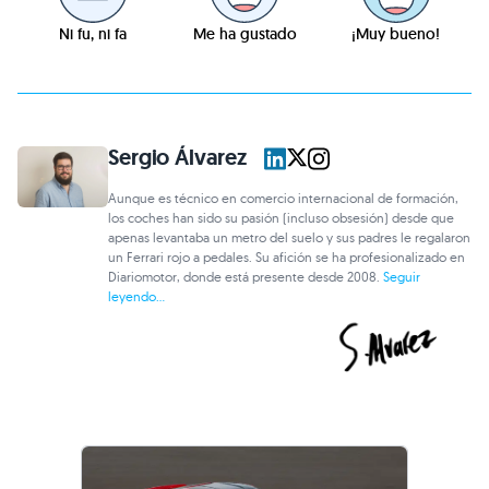
Ni fu, ni fa
Me ha gustado
¡Muy bueno!
Sergio Álvarez
Aunque es técnico en comercio internacional de formación,
los coches han sido su pasión (incluso obsesión) desde que
apenas levantaba un metro del suelo y sus padres le regalaron
un Ferrari rojo a pedales. Su afición se ha profesionalizado en
Diariomotor, donde está presente desde 2008.
Seguir
leyendo...