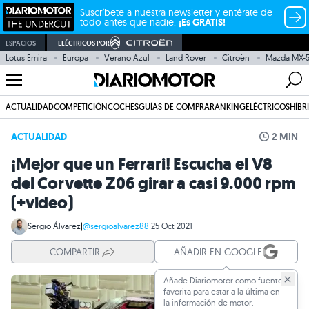
Suscríbete a nuestra newsletter y entérate de
todo antes que nadie.
¡Es GRATIS!
ESPACIOS
ELÉCTRICOS POR
Lotus Emira
Europa
Verano Azul
Land Rover
Citroën
Mazda MX-
ACTUALIDAD
COMPETICIÓN
COCHES
GUÍAS DE COMPRA
RANKING
ELÉCTRICOS
HÍBR
ACTUALIDAD
2 MIN
¡Mejor que un Ferrari! Escucha el V8
del Corvette Z06 girar a casi 9.000 rpm
(+video)
Sergio Álvarez
|
@sergioalvarez88
|
25 Oct 2021
COMPARTIR
AÑADIR EN GOOGLE
Añade Diariomotor como fuente
favorita para estar a la última en
la información de motor.