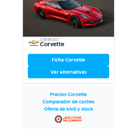
CHEVROLET
Corvette
Ficha Corvette
Ver alternativas
Precios Corvette
Comparador de coches
Oferta de km0 y stock