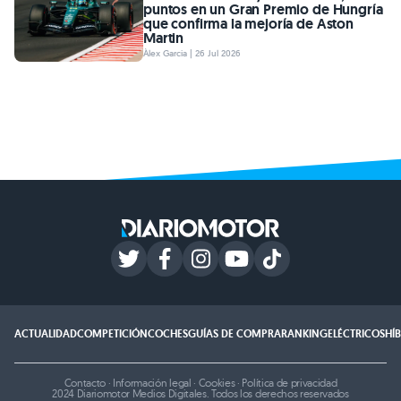
puntos en un Gran Premio de Hungría
que confirma la mejoría de Aston
Martin
Àlex Garcia | 26 Jul 2026
ACTUALIDAD
COMPETICIÓN
COCHES
GUÍAS DE COMPRA
RANKING
ELÉCTRICOS
HÍ
Contacto
·
Información legal
·
Cookies
·
Política de privacidad
2024 Diariomotor Medios Digitales. Todos los derechos reservados