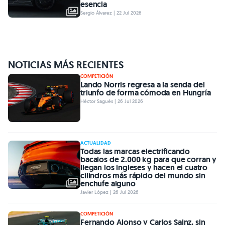
esencia
Sergio Álvarez | 22 Jul 2026
NOTICIAS MÁS RECIENTES
COMPETICIÓN
Lando Norris regresa a la senda del
triunfo de forma cómoda en Hungría
Héctor Sagués | 26 Jul 2026
ACTUALIDAD
Todas las marcas electrificando
bacalos de 2.000 kg para que corran y
llegan los ingleses y hacen el cuatro
cilindros más rápido del mundo sin
enchufe alguno
Javier López | 26 Jul 2026
COMPETICIÓN
Fernando Alonso y Carlos Sainz, sin