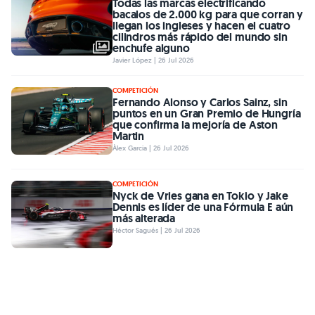
Todas las marcas electrificando
bacalos de 2.000 kg para que corran y
llegan los ingleses y hacen el cuatro
cilindros más rápido del mundo sin
enchufe alguno
Javier López | 26 Jul 2026
COMPETICIÓN
Fernando Alonso y Carlos Sainz, sin
puntos en un Gran Premio de Hungría
que confirma la mejoría de Aston
Martin
Àlex Garcia | 26 Jul 2026
COMPETICIÓN
Nyck de Vries gana en Tokio y Jake
Dennis es líder de una Fórmula E aún
más alterada
Héctor Sagués | 26 Jul 2026