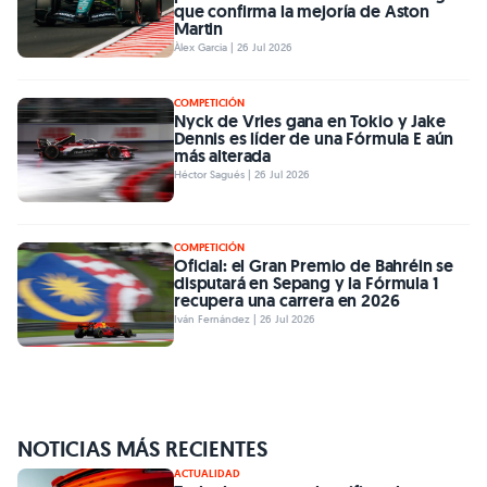
que confirma la mejoría de Aston
Martin
Àlex Garcia | 26 Jul 2026
COMPETICIÓN
Nyck de Vries gana en Tokio y Jake
Dennis es líder de una Fórmula E aún
más alterada
Héctor Sagués | 26 Jul 2026
COMPETICIÓN
Oficial: el Gran Premio de Bahréin se
disputará en Sepang y la Fórmula 1
recupera una carrera en 2026
Iván Fernández | 26 Jul 2026
NOTICIAS MÁS RECIENTES
ACTUALIDAD