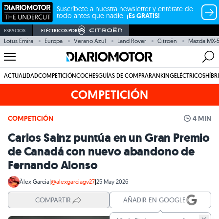
Suscríbete a nuestra newsletter y entérate de
todo antes que nadie.
¡Es GRATIS!
ESPACIOS
ELÉCTRICOS POR
Lotus Emira
Europa
Verano Azul
Land Rover
Citroën
Mazda MX-
ACTUALIDAD
COMPETICIÓN
COCHES
GUÍAS DE COMPRA
RANKING
ELÉCTRICOS
HÍBR
COMPETICIÓN
COMPETICIÓN
4 MIN
Carlos Sainz puntúa en un Gran Premio
de Canadá con nuevo abandono de
Fernando Alonso
Àlex Garcia
|
@alexgarciagv27
|
25 May 2026
COMPARTIR
AÑADIR EN GOOGLE