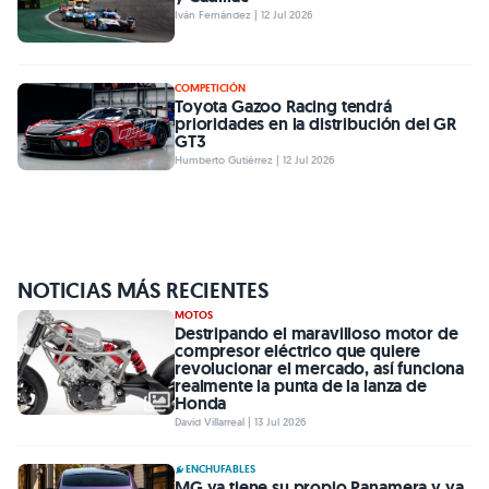
Iván Fernández | 12 Jul 2026
COMPETICIÓN
Toyota Gazoo Racing tendrá
prioridades en la distribución del GR
GT3
Humberto Gutiérrez | 12 Jul 2026
NOTICIAS MÁS RECIENTES
MOTOS
Destripando el maravilloso motor de
compresor eléctrico que quiere
revolucionar el mercado, así funciona
realmente la punta de la lanza de
Honda
David Villarreal | 13 Jul 2026
ENCHUFABLES
MG ya tiene su propio Panamera y ya