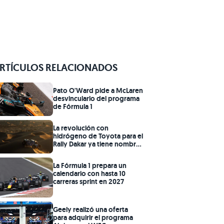
RTÍCULOS RELACIONADOS
Pato O'Ward pide a McLaren
desvincularlo del programa
de Fórmula 1
La revolución con
hidrógeno de Toyota para el
Rally Dakar ya tiene nombre:
DKR GR FC Hilux
La Fórmula 1 prepara un
calendario con hasta 10
carreras sprint en 2027
Geely realizó una oferta
para adquirir el programa