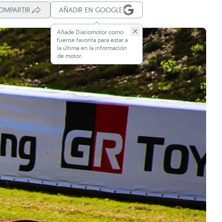
OMPARTIR
AÑADIR EN GOOGLE
Añade Diariomotor como
fuente favorita para estar a
la última en la información
de motor.