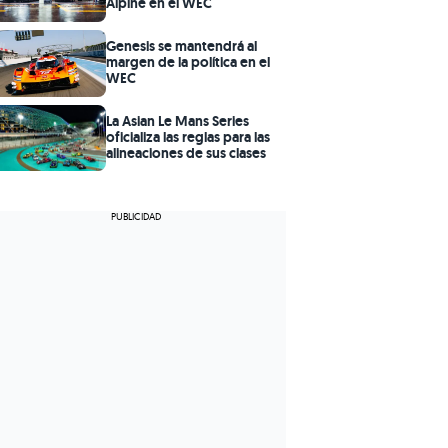
Alpine en el WEC
Genesis se mantendrá al
margen de la política en el
WEC
La Asian Le Mans Series
oficializa las reglas para las
alineaciones de sus clases