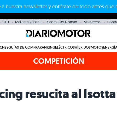
 a nuestra newsletter y entérate de todo antes que 
BYD
McLaren 788HS
Xiaomi Sky Nomad
Marruecos
Hond
CHES
GUÍAS DE COMPRA
RANKING
ELÉCTRICOS
HÍBRIDOS
MOTOS
ENERGÍA
COMPETICIÓN
ing resucita al Isotta