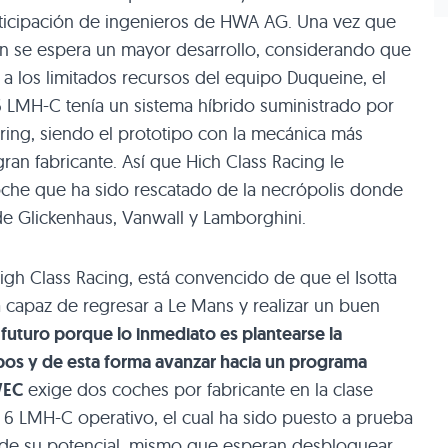
rticipación de ingenieros de HWA AG. Una vez que
ón se espera un mayor desarrollo, considerando que
los limitados recursos del equipo Duqueine, el
 6 LMH-C tenía un sistema híbrido suministrado por
ing, siendo el prototipo con la mecánica más
ran fabricante. Así que Hich Class Racing le
che que ha sido rescatado de la necrópolis donde
de Glickenhaus, Vanwall y Lamborghini.
igh Class Racing, está convencido de que el Isotta
a capaz de regresar a Le Mans y realizar un buen
futuro porque lo inmediato es plantearse la
ipos y de esta forma avanzar hacia un programa
WEC
exige dos coches por fabricante en la clase
o 6 LMH-C operativo, el cual ha sido puesto a prueba
de su potencial, mismo que esperan desbloquear