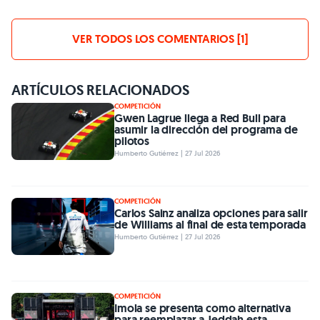
VER TODOS LOS COMENTARIOS [1]
ARTÍCULOS RELACIONADOS
COMPETICIÓN
Gwen Lagrue llega a Red Bull para
asumir la dirección del programa de
pilotos
Humberto Gutiérrez | 27 Jul 2026
COMPETICIÓN
Carlos Sainz analiza opciones para salir
de Williams al final de esta temporada
Humberto Gutiérrez | 27 Jul 2026
COMPETICIÓN
Imola se presenta como alternativa
para reemplazar a Jeddah esta