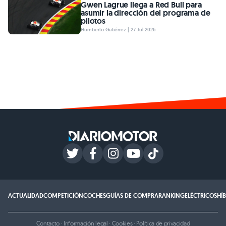
Gwen Lagrue llega a Red Bull para
asumir la dirección del programa de
pilotos
Humberto Gutiérrez | 27 Jul 2026
ACTUALIDAD
COMPETICIÓN
COCHES
GUÍAS DE COMPRA
RANKING
ELÉCTRICOS
HÍ
Contacto
·
Información legal
·
Cookies
·
Política de privacidad