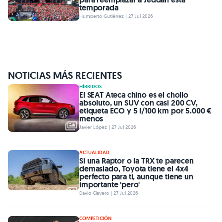
temporada
Humberto Gutiérrez | 27 Jul 2026
NOTICIAS MÁS RECIENTES
HÍBRIDOS
El SEAT Ateca chino es el chollo
absoluto, un SUV con casi 200 CV,
etiqueta ECO y 5 l/100 km por 5.000 €
menos
Javier López | 27 Jul 2026
ACTUALIDAD
Si una Raptor o la TRX te parecen
demasiado, Toyota tiene el 4x4
perfecto para ti, aunque tiene un
importante 'pero'
David Clavero | 27 Jul 2026
COMPETICIÓN