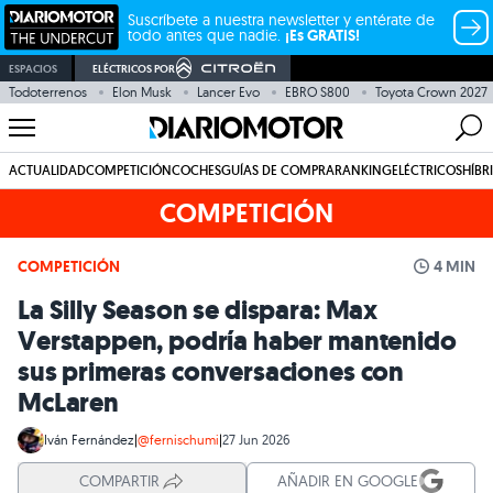
Suscríbete a nuestra newsletter y entérate de
todo antes que nadie.
¡Es GRATIS!
ESPACIOS
ELÉCTRICOS POR
Todoterrenos
Elon Musk
Lancer Evo
EBRO S800
Toyota Crown 2027
ACTUALIDAD
COMPETICIÓN
COCHES
GUÍAS DE COMPRA
RANKING
ELÉCTRICOS
HÍBR
COMPETICIÓN
COMPETICIÓN
4 MIN
La Silly Season se dispara: Max
Verstappen, podría haber mantenido
sus primeras conversaciones con
McLaren
Iván Fernández
|
@fernischumi
|
27 Jun 2026
COMPARTIR
AÑADIR EN GOOGLE