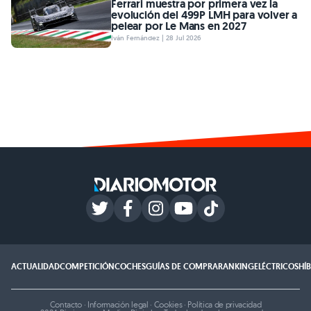
Ferrari muestra por primera vez la
evolución del 499P LMH para volver a
pelear por Le Mans en 2027
Iván Fernández | 28 Jul 2026
ACTUALIDAD
COMPETICIÓN
COCHES
GUÍAS DE COMPRA
RANKING
ELÉCTRICOS
HÍ
Contacto
·
Información legal
·
Cookies
·
Política de privacidad