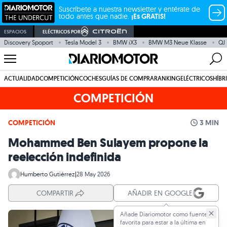
Suscríbete a nuestra newsletter y entérate de
todo antes que nadie.
¡Es GRATIS!
ESPACIOS
ELÉCTRICOS POR
Discovery Spoport
Tesla Model 3
BMW iX3
BMW M3 Neue Klasse
QJ
ACTUALIDAD
COMPETICIÓN
COCHES
GUÍAS DE COMPRA
RANKING
ELÉCTRICOS
HÍBR
COMPETICIÓN
COMPETICIÓN
3 MIN
Mohammed Ben Sulayem propone la
reelección indefinida
Humberto Gutiérrez
|
28 May 2026
COMPARTIR
AÑADIR EN GOOGLE
Añade Diariomotor como fuente
favorita para estar a la última en