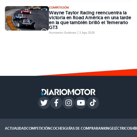
COMPETICIÓN
Wayne Taylor Racing reencuentra la
victoria en Road América en una tarde
en la que también brilló el Temerario
GT3
Humberto Gutiérrez | 3 Ago 2026
ACTUALIDAD
COMPETICIÓN
COCHES
GUÍAS DE COMPRA
RANKING
ELÉCTRICOS
HÍ