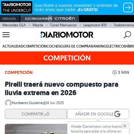
Suscríbete a nuestra newsletter y entérate de
todo antes que nadie.
¡Es GRATIS!
ESPACIOS
ELÉCTRICOS POR
Mercedes GLA
Mazda
Túnel Marruecos
Leapmotor B10
Todoterreno
ACTUALIDAD
COMPETICIÓN
COCHES
GUÍAS DE COMPRA
RANKING
ELÉCTRICOS
HÍBR
COMPETICIÓN
COMPETICIÓN
3 MIN
Pirelli traerá nuevo compuesto para
lluvia extrema en 2026
Humberto Gutiérrez
|
24 Jun 2025
COMPARTIR
AÑADIR EN GOOGLE
Añade Diariomotor como fuente
favorita para estar a la última en