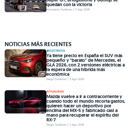
quedan con la victoria
Humberto Gutiérrez | 3 Ago 2026
NOTICIAS MÁS RECIENTES
ELÉCTRICOS
Ya tiene precio en España el SUV más
pequeño y "barato" de Mercedes, el
GLA 2026, con 2 versiones eléctricas a
la espera de una híbrida más
económica
Diego Gutiérrez | 3 Ago 2026
ACTUALIDAD
Mazda vuelve a ir a contracorriente y
cuando todo el mundo recorta gastos,
quieren hacer un deportivo por
encima del MX-5 y fabricado casi a
mano para recuperar el espíritu del
RX-7
Diego Gutiérrez | 3 Ago 2026