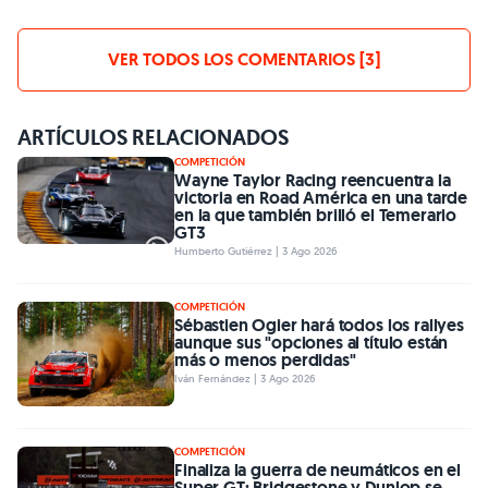
VER TODOS LOS COMENTARIOS [3]
ARTÍCULOS RELACIONADOS
COMPETICIÓN
Wayne Taylor Racing reencuentra la
victoria en Road América en una tarde
en la que también brilló el Temerario
GT3
Humberto Gutiérrez | 3 Ago 2026
COMPETICIÓN
Sébastien Ogier hará todos los rallyes
aunque sus "opciones al título están
más o menos perdidas"
Iván Fernández | 3 Ago 2026
COMPETICIÓN
Finaliza la guerra de neumáticos en el
Super GT; Bridgestone y Dunlop se